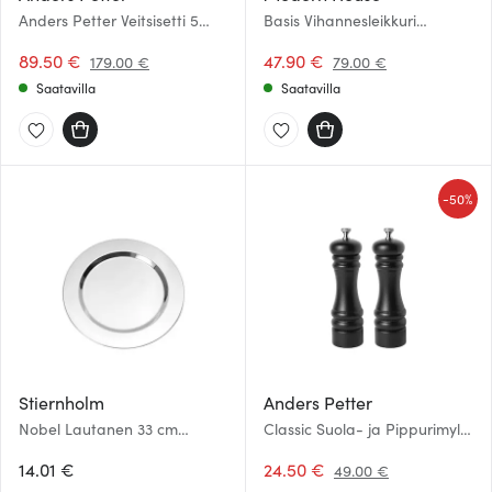
Anders Petter Veitsisetti 5
Basis Vihannesleikkuri
osaa Ruostumaton
Harmaa/Valkoinen
89.50 €
47.90 €
179.00 €
79.00 €
Saatavilla
Saatavilla
-
50%
Stiernholm
Anders Petter
Nobel Lautanen 33 cm
Classic Suola- ja Pippurimylly
Hopea
18 cm Musta
14.01 €
24.50 €
49.00 €