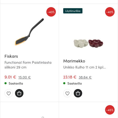
Löytönurkka
-
-
40%
40%
Fiskars
Marimekko
Functional Form Paistinlasta
silikoni 29 cm
Unikko Kulho 11 cm 2 kpl
Valkoinen/Viininpunainen
9.01 €
23.18 €
15.00 €
38.64 €
Saatavilla
Saatavilla
-
45%