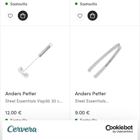
Saatavilla
Saatavilla
Anders Petter
Anders Petter
Steel Essentials Vispilä 30 cm
Steel Essentials
Teräs
Kalanruotopinsetti 12 cm
12.00 €
Teräs
9.00 €
Saatavilla
Saatavilla