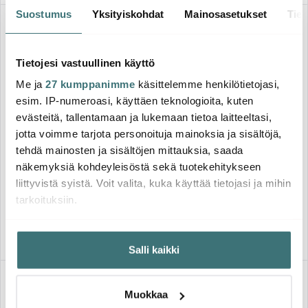
Suostumus
Yksityiskohdat
Mainosasetukset
Tiet
Supertarjous
-
50%
Tietojesi vastuullinen käyttö
Me ja
27 kumppanimme
käsittelemme henkilötietojasi,
esim. IP-numeroasi, käyttäen teknologioita, kuten
evästeitä, tallentamaan ja lukemaan tietoa laitteeltasi,
jotta voimme tarjota personoituja mainoksia ja sisältöjä,
Sabor
tehdä mainosten ja sisältöjen mittauksia, saada
Anders Petter
Home Patakinnas 2 kpl
näkemyksiä kohdeyleisöstä sekä tuotekehitykseen
Harmaa/Musta
Stenfors Valurautapata
pyöreä 4,4 L Vihreä
liittyvistä syistä. Voit valita, kuka käyttää tietojasi ja mihin
19.50 €
139.00 €
39.00 €
tarkoituksiin.
Saatavilla
Saatavilla
Jos sallit, haluamme myös tehdä seuraavia:
Salli kaikki
Kerätä tietoja maantieteellisestä sijainnistasi,
mahdollisesti muutaman metrin tarkkuudella
-
29%
Tunnistaa laitteesi skannaamalla sen ominaispiirteitä
Muokkaa
aktiivisesti (sormenjäljen muodostaminen)