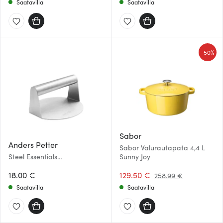
Saatavilla
Saatavilla
-
50%
Sabor
Anders Petter
Sabor Valurautapata 4,4 L
Steel Essentials
Sunny Joy
Hampurilaisprässi 14 cm
Teräs
18.00 €
129.50 €
258.99 €
Saatavilla
Saatavilla