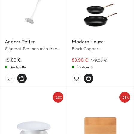
Anders Petter
Modern House
Signerat Perunasurvin 29 cm
Black Copper
Ruostumaton
Paistinpannusetti 20+28 cm
15.00 €
83.90 €
179.00 €
Saatavilla
Saatavilla
-
-
26%
28%