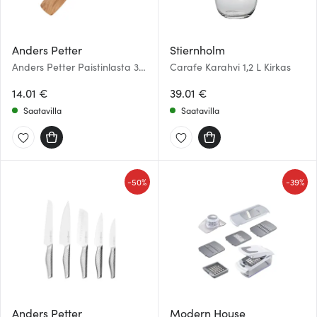
Anders Petter
Stiernholm
Anders Petter Paistinlasta 35
Carafe Karahvi 1,2 L Kirkas
cm Tammi
14.01 €
39.01 €
Saatavilla
Saatavilla
-
-
50%
39%
Anders Petter
Modern House