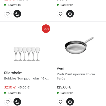
Saatavilla
Saatavilla
-
29%
Wmf
Stiernholm
Profi Paistinpannu 28 cm
Bubbles Samppanjalasi 16 cl
Teräs
6 kpl Kirkas
32.10 €
125.00 €
45.00 €
Saatavilla
Saatavilla