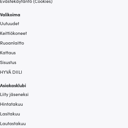
Evästekäytäntö (Cookies)
Valikoima
Uutuudet
Keittiökoneet
Ruoanlaitto
Kattaus
Sisustus
HYVÄ DIILI
Asiakasklubi
Liity jäseneksi
Hintatakuu
Lasitakuu
Lautastakuu