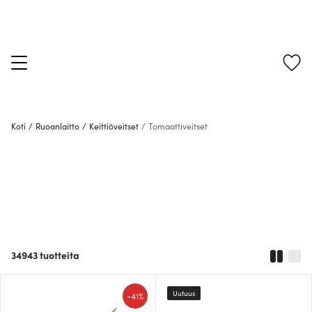
Koti
/
Ruoanlaitto
/
Keittiöveitset
/
Tomaattiveitset
34943
tuotteita
Uutuus
-
41%