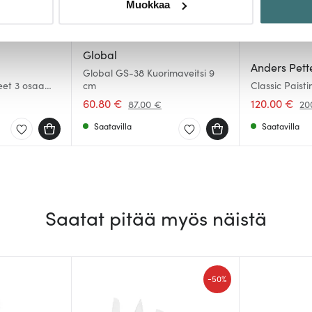
Muokkaa
sen milloin vain evästeilmoituksessa.
mme sisällön ja mainosten räätälöimiseen, sosiaalisen median
Global
iseen. Lisäksi jaamme sosiaalisen median, mainosalan ja analy
Anders Pett
Global GS-38 Kuorimaveitsi 9
, miten käytät sivustoamme. Kumppanimme voivat yhdistää näitä t
neet 3 osaa
cm
Classic Pais
Teräs
n kerätty, kun olet käyttänyt heidän palvelujaan.
60.80 €
120.00 €
87.00 €
20
Saatavilla
Saatavilla
Saatat pitää myös näistä
-
50%