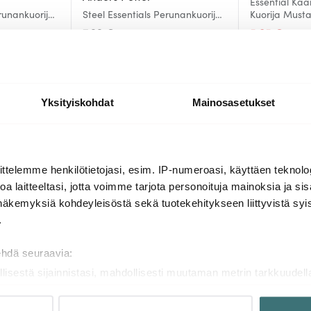
Essential Kä
erunankuorija
Steel Essentials Perunankuorija
Kuorija Must
20 cm Teräs
7.99 €
5.85 €
10.0
Saatavilla
Saatavilla
Yksityiskohdat
Mainosasetukset
Lisää samasta sarjasta
ttelemme henkilötietojasi, esim. IP-numeroasi, käyttäen teknolog
a laitteeltasi, jotta voimme tarjota personoituja mainoksia ja sis
näkemyksiä kohdeyleisöstä sekä tuotekehitykseen liittyvistä syist
Löytönurkka
-
30%
.
ehdä seuraavia:
llisestä sijainnistasi, mahdollisesti muutaman metrin tarkkuudell
naamalla sen ominaispiirteitä aktiivisesti (sormenjäljen muodost
tietojasi käsitellään ja miten voit määrittää asetuksesi
tiedot-osi