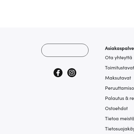
Asiakaspalve
Ota yhteyttä
Toimitustava
Maksutavat
Peruuttamiso
Palautus & r
Ostoehdot
Tietoa meist
Tietosuojakä