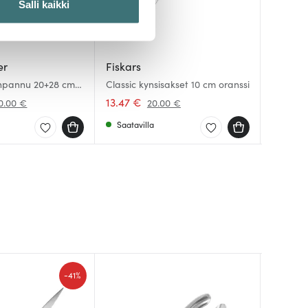
Salli kaikki
 ominaisuuksien tukemiseen
tiikka-alan
er
Fiskars
Anders
Anders
ietoja muihin tietoihin, joita
tinpannu 20+28 cm
Classic kynsisakset 10 cm oranssi
Classic 
Classic 
cm Mus
cm
13.47 €
24.50 
19.25 
0.00 €
20.00 €
Saatavilla
Saatav
Saatav
HYVÄ DIIL
-
41%