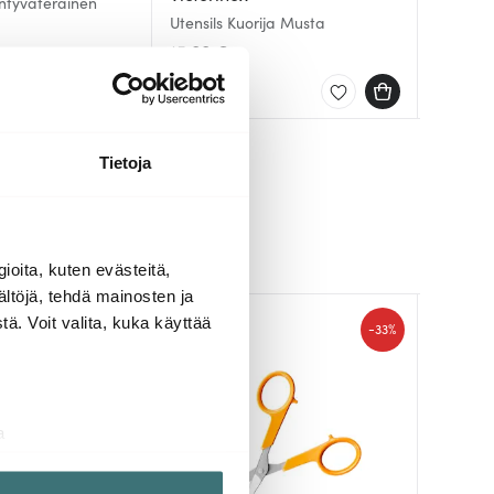
äntyväteräinen
a
Utensils Kuorija Musta
Oxo Kuo
Kuorija 
15.00 €
26.00 
4.99 €
0 €
Saatavilla
Saatav
Saatav
Tietoja
ioita, kuten evästeitä,
ältöjä, tehdä mainosten ja
ä. Voit valita, kuka käyttää
-
-
40%
33%
a
aminen)
ossa
. Voit muuttaa