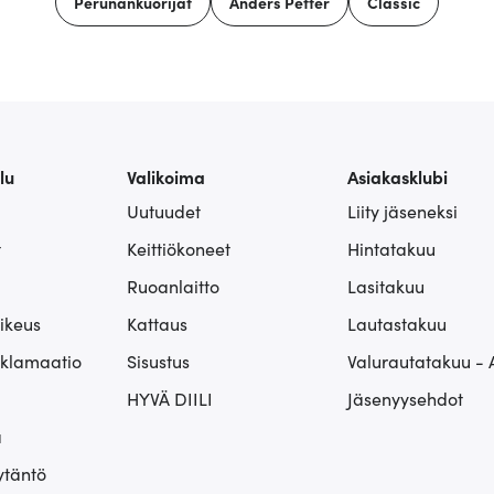
Perunankuorijat
Anders Petter
Classic
lu
Valikoima
Asiakasklubi
Uutuudet
Liity jäseneksi
t
Keittiökoneet
Hintatakuu
Ruoanlaitto
Lasitakuu
ikeus
Kattaus
Lautastakuu
eklamaatio
Sisustus
Valurautatakuu - 
HYVÄ DIILI
Jäsenyysehdot
ä
ytäntö