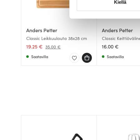
Kiellä
suostumustasi tai peruuttaa 
Käytämme evästeitä tarjoama
ja kävijämäärämme analysoim
Anders Petter
Anders Petter
kumppaneillemme tietoja siitä
Classic Leikkuulauta 38x28 cm
Classic Keittiöväli
Harmaa
olet antanut heille tai joita o
19.25 €
16.00 €
35.00 €
Saatavilla
Saatavilla