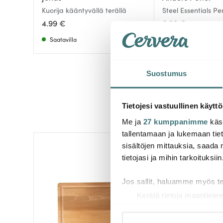
Kuorija kääntyvällä terällä
Steel Essentials P
15,5 cm Teräs
4.99 €
6.00 €
Saatavilla
Saatavilla
Suostumus
Tietojesi vastuullinen käyttö
Me ja
27 kumppanimme
käsi
tallentamaan ja lukemaan tieto
sisältöjen mittauksia, saada 
-
45%
tietojasi ja mihin tarkoituksiin
Jos sallit, haluamme myös t
Kerätä tietoja maantietee
Tunnistaa laitteesi skan
Lue lisää siitä, miten henkilö