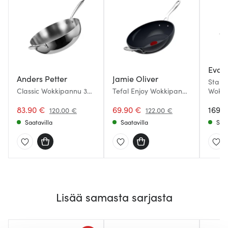
Eva T
Anders Petter
Jamie Oliver
Stainl
Classic Wokkipannu 30
Tefal Enjoy Wokkipannu
Wokki
cm
28 cm
Keraa
83.90 €
69.90 €
169.
120.00 €
122.00 €
Saatavilla
Saatavilla
Saat
Lisää samasta sarjasta