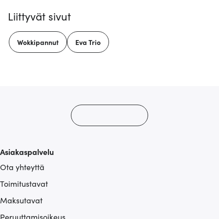
Liittyvät sivut
Wokkipannut
Eva Trio
Asiakaspalvelu
Ota yhteyttä
Toimitustavat
Maksutavat
Peruuttamisoikeus