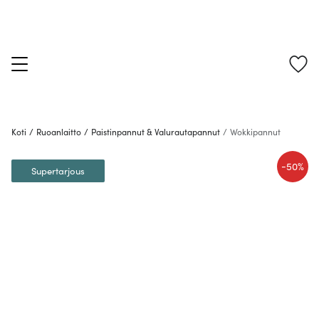
Koti
/
Ruoanlaitto
/
Paistinpannut & Valurautapannut
/
Wokkipannut
-
50%
Supertarjous