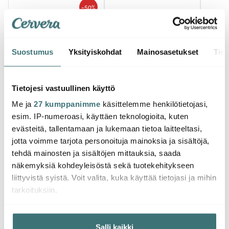
-
50%
Suostumus
Yksityiskohdat
Mainosasetukset
Tiet
Tietojesi vastuullinen käyttö
Eva Trio
Eva Trio
Eva T
Stainless Steel
Stainless Steel
Stainl
Me ja
27 kumppanimme
käsittelemme henkilötietojasi,
Paistinpannu 28 cm
Korkeareunainen
Kattil
esim. IP-numeroasi, käyttäen teknologioita, kuten
Keraaminen pinnoite
paistinpannu 24 cm
evästeitä, tallentamaan ja lukemaan tietoa laitteeltasi,
69.90 €
Keraaminen pinnoite
149.01 €
379.
139.00 €
jotta voimme tarjota personoituja mainoksia ja sisältöjä,
Saatavilla
Muutama jäljellä
Muu
tehdä mainosten ja sisältöjen mittauksia, saada
näkemyksiä kohdeyleisöstä sekä tuotekehitykseen
liittyvistä syistä. Voit valita, kuka käyttää tietojasi ja mihin
tarkoituksiin.
Jos sallit, haluamme myös tehdä seuraavia:
Saatat pitää myös näistä
Salli kaikki
Kerätä tietoja maantieteellisestä sijainnistasi,