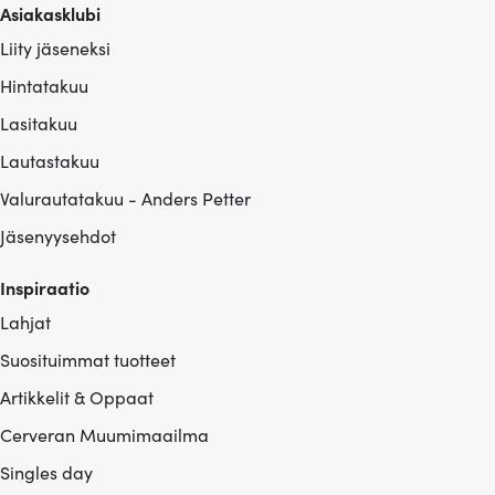
Asiakasklubi
Liity jäseneksi
Hintatakuu
Lasitakuu
Lautastakuu
Valurautatakuu - Anders Petter
Jäsenyysehdot
Inspiraatio
Lahjat
Suosituimmat tuotteet
Artikkelit & Oppaat
Cerveran Muumimaailma
Singles day