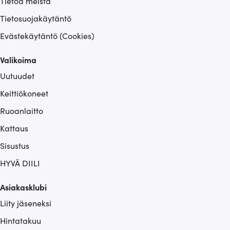
Tietoa meistä
Tietosuojakäytäntö
Evästekäytäntö (Cookies)
Valikoima
Uutuudet
Keittiökoneet
Ruoanlaitto
Kattaus
Sisustus
HYVÄ DIILI
Asiakasklubi
Liity jäseneksi
Hintatakuu