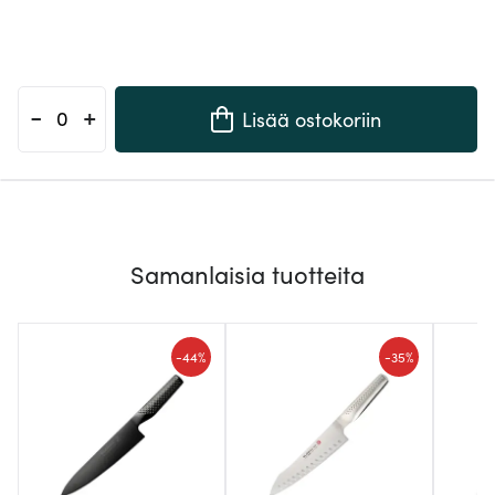
-
+
Lisää ostokoriin
Samanlaisia tuotteita
-
-
44%
35%