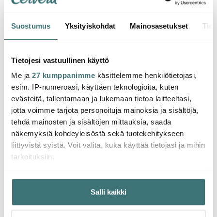
Suostumus
Yksityiskohdat
Mainosasetukset
Tiet
Global
Global
Glob
Ukon Vihannesveitsi 14
Ukon Kuorimaveitsi 9
cm
cm
Ukon 
Tietojesi vastuullinen käyttö
Me ja
27 kumppanimme
käsittelemme henkilötietojasi,
155.01 €
90.00 €
164.
esim. IP-numeroasi, käyttäen teknologioita, kuten
Saatavilla
Saatavilla
Saat
evästeitä, tallentamaan ja lukemaan tietoa laitteeltasi,
jotta voimme tarjota personoituja mainoksia ja sisältöjä,
tehdä mainosten ja sisältöjen mittauksia, saada
näkemyksiä kohdeyleisöstä sekä tuotekehitykseen
liittyvistä syistä. Voit valita, kuka käyttää tietojasi ja mihin
tarkoituksiin.
Saatat pitää myös näistä
Jos sallit, haluamme myös tehdä seuraavia:
Salli kaikki
Kerätä tietoja maantieteellisestä sijainnistasi,
-
-
40%
32%
mahdollisesti muutaman metrin tarkkuudella
Tunnistaa laitteesi skannaamalla sen ominaispiirteitä