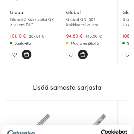
Global
Global
Glob
Global Z Kokkiveitsi GZ-
Global GN-002
Global
2 20 cm DLC
Kokkiveitsi 20 cm
20 cm
ovaalihiottu
161.10 €
94.80 €
108.3
287.01 €
145.00 €
Saatavilla
Muutama jäljellä
Saat
Lisää samasta sarjasta