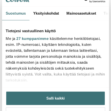
Suostumus
Yksityiskohdat
Mainosasetukset
Tiet
Global
Global
Glob
Global GN-004R
Global GNM-12
Globa
Leipäveitsi
Fileerausveitsi 18 cm
Kokkiv
Tietojesi vastuullinen käyttö
sahalaitainen 23 cm
Me ja
27 kumppanimme
käsittelemme henkilötietojasi,
79.04 €
74.25 €
77.17
113.00 €
123.00 €
esim. IP-numeroasi, käyttäen teknologioita, kuten
Saatavilla
Saatavilla
Saat
evästeitä, tallentamaan ja lukemaan tietoa laitteeltasi,
jotta voimme tarjota personoituja mainoksia ja sisältöjä,
tehdä mainosten ja sisältöjen mittauksia, saada
näkemyksiä kohdeyleisöstä sekä tuotekehitykseen
liittyvistä syistä. Voit valita, kuka käyttää tietojasi ja mihin
tarkoituksiin.
Saatat pitää myös näistä
Jos sallit, haluamme myös tehdä seuraavia:
Salli kaikki
Kerätä tietoja maantieteellisestä sijainnistasi,
mahdollisesti muutaman metrin tarkkuudella
Tunnistaa laitteesi skannaamalla sen ominaispiirteitä