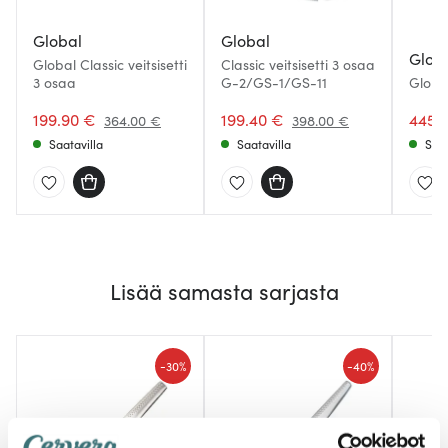
Global
Global
Glob
Global Classic veitsisetti
Classic veitsisetti 3 osaa
3 osaa
G-2/GS-1/GS-11
Global
199.90 €
199.40 €
445.
364.00 €
398.00 €
Saatavilla
Saatavilla
Saat
Lisää samasta sarjasta
-
-
30%
40%