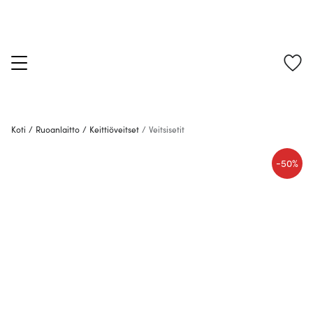
Koti
/
Ruoanlaitto
/
Keittiöveitset
/
Veitsisetit
-
50%