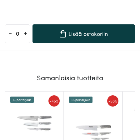
-
+
Lisää ostokoriin
Samanlaisia tuotteita
Supertarjous
Supertarjous
-
-
45%
50%