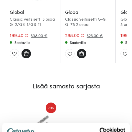
Global
Global
Glob
Classic veitsisetti 3 osaa
Classic Veitsisetti G-9,
Global
G-2/GS-1/GS-11
G-78 2 osaa
3 osa
199.40 €
288.00 €
199.
398.00 €
323.00 €
Saatavilla
Saatavilla
Saat
Lisää samasta sarjasta
-
11%