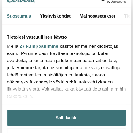
Suostumus
Yksityiskohdat
Mainosasetukset
Tiet
Global
Classic Veitsisetti G-9,
G-78 2 osaa
Tietojesi vastuullinen käyttö
Me ja
27 kumppanimme
käsittelemme henkilötietojasi,
288.00 €
323.00 €
esim. IP-numeroasi, käyttäen teknologioita, kuten
Saatavilla
evästeitä, tallentamaan ja lukemaan tietoa laitteeltasi,
jotta voimme tarjota personoituja mainoksia ja sisältöjä,
tehdä mainosten ja sisältöjen mittauksia, saada
näkemyksiä kohdeyleisöstä sekä tuotekehitykseen
liittyvistä syistä. Voit valita, kuka käyttää tietojasi ja mihin
tarkoituksiin.
Saatat pitää myös näistä
Jos sallit, haluamme myös tehdä seuraavia:
Salli kaikki
Kerätä tietoja maantieteellisestä sijainnistasi,
-
30%
mahdollisesti muutaman metrin tarkkuudella
Tunnistaa laitteesi skannaamalla sen ominaispiirteitä