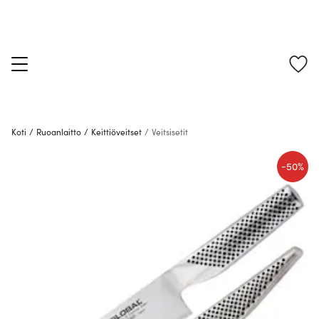
Koti
/
Ruoanlaitto
/
Keittiöveitset
/
Veitsisetit
-
50%