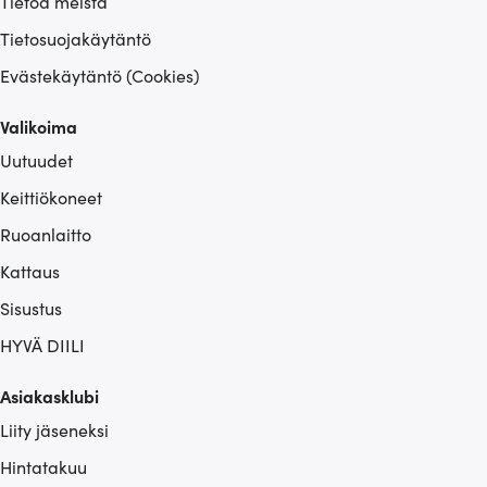
Tietoa meistä
Tietosuojakäytäntö
Evästekäytäntö (Cookies)
Valikoima
Uutuudet
Keittiökoneet
Ruoanlaitto
Kattaus
Sisustus
HYVÄ DIILI
Asiakasklubi
Liity jäseneksi
Hintatakuu