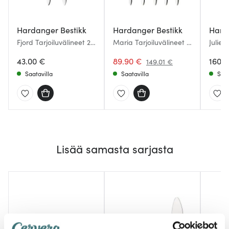
Hardanger Bestikk
Hardanger Bestikk
Hard
Fjord Tarjoiluvälineet 2
Maria Tarjoiluvälineet 5
Julie 
osaa
osaa
osaa
43.00 €
89.90 €
160.
149.01 €
Saatavilla
Saatavilla
Saat
Lisää samasta sarjasta