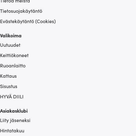
Tietoa meistä
Tietosuojakäytäntö
Evästekäytäntö (Cookies)
Valikoima
Uutuudet
Keittiökoneet
Ruoanlaitto
Kattaus
Sisustus
HYVÄ DIILI
Asiakasklubi
Liity jäseneksi
Hintatakuu