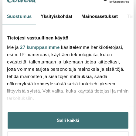
Suostumus
Yksityiskohdat
Mainosasetukset
Tiet
Hardanger Bestikk
Hardanger Bestikk
Hard
Lykke Jälkiruokasetti 7
Lykke Kakkuaterimet7
Lykke
Tietojesi vastuullinen käyttö
osaa
osaa
Me ja
27 kumppanimme
käsittelemme henkilötietojasi,
85.00 €
86.01 €
300.
esim. IP-numeroasi, käyttäen teknologioita, kuten
Saatavilla
Saatavilla
Saat
evästeitä, tallentamaan ja lukemaan tietoa laitteeltasi,
jotta voimme tarjota personoituja mainoksia ja sisältöjä,
tehdä mainosten ja sisältöjen mittauksia, saada
näkemyksiä kohdeyleisöstä sekä tuotekehitykseen
liittyvistä syistä. Voit valita, kuka käyttää tietojasi ja mihin
tarkoituksiin.
Saatat pitää myös näistä
Jos sallit, haluamme myös tehdä seuraavia:
Salli kaikki
Kerätä tietoja maantieteellisestä sijainnistasi,
Supertarjous
-
55%
mahdollisesti muutaman metrin tarkkuudella
Tunnistaa laitteesi skannaamalla sen ominaispiirteitä