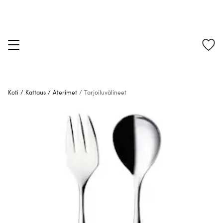
Koti
/
Kattaus
/
Aterimet
/
Tarjoiluvälineet