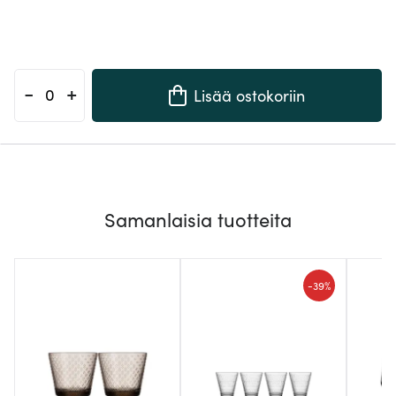
-
+
Lisää ostokoriin
Samanlaisia tuotteita
-
39%