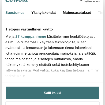
Suostumus
Yksityiskohdat
Mainosasetukset
Tiet
Iittala
Iittala
Iittal
Tundra Lautanen 15,4
Tundra Lautanen 15 cm
Tundr
cm 4 kpl Kirkas
Kirkas
2 kpl
Tietojesi vastuullinen käyttö
Me ja
27 kumppanimme
käsittelemme henkilötietojasi,
66.00 €
27.00 €
35.0
110.00 €
esim. IP-numeroasi, käyttäen teknologioita, kuten
Muutama jäljellä
Saatavilla
Muu
evästeitä, tallentamaan ja lukemaan tietoa laitteeltasi,
jotta voimme tarjota personoituja mainoksia ja sisältöjä,
tehdä mainosten ja sisältöjen mittauksia, saada
näkemyksiä kohdeyleisöstä sekä tuotekehitykseen
liittyvistä syistä. Voit valita, kuka käyttää tietojasi ja mihin
tarkoituksiin.
Saatat pitää myös näistä
Jos sallit, haluamme myös tehdä seuraavia:
Salli kaikki
Kerätä tietoja maantieteellisestä sijainnistasi,
-
-
39%
16%
mahdollisesti muutaman metrin tarkkuudella
Tunnistaa laitteesi skannaamalla sen ominaispiirteitä