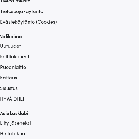
Tietoa meistä
Tietosuojakäytäntö
Evästekäytäntö (Cookies)
Valikoima
Uutuudet
Keittiökoneet
Ruoanlaitto
Kattaus
Sisustus
HYVÄ DIILI
Asiakasklubi
Liity jäseneksi
Hintatakuu