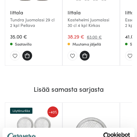
Iittala
Iittala
Iittal
Tundra Juomalasi 29 cl
Kastehelmi Juomalasi
Essen
2 kpl Pellava
30 cl 4 kpl Kirkas
2 kpl 
35.00 €
38.29 €
41.00
63.00 €
Saatavilla
Muutama jäljellä
Saat
Lisää samasta sarjasta
Löytönurkka
-
40%