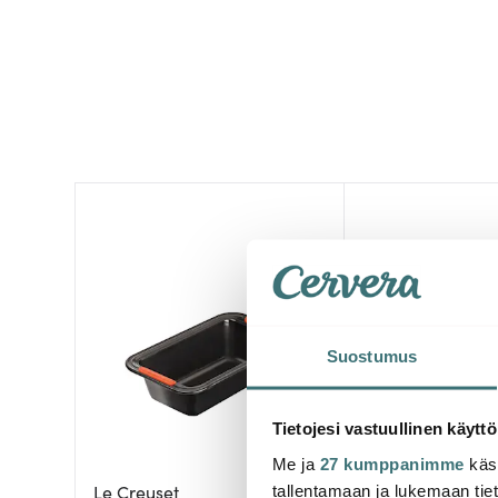
Suostumus
Tietojesi vastuullinen käyttö
Me ja
27 kumppanimme
käsi
Le Creuset
Gastromax
tallentamaan ja lukemaan tieto