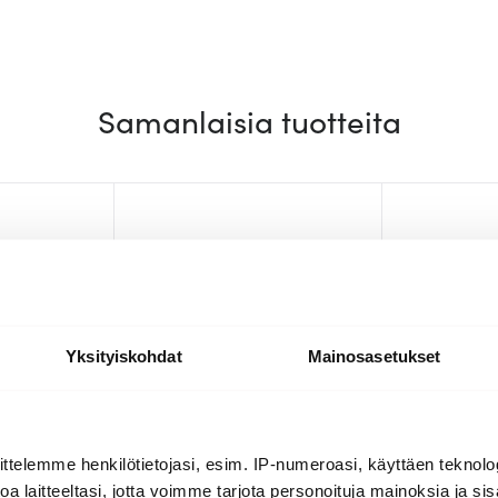
Samanlaisia tuotteita
Yksityiskohdat
Mainosasetukset
ttelemme henkilötietojasi, esim. IP-numeroasi, käyttäen teknolog
Woll
Le Creuset
a laitteeltasi, jotta voimme tarjota personoituja mainoksia ja sis