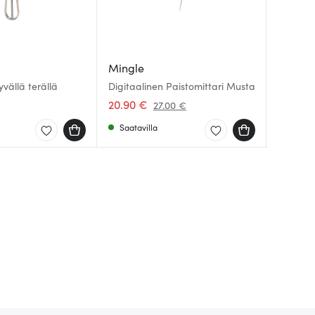
Mingle
Le Cre
Le Cre
yvällä terällä
Digitaalinen Paistomittari Musta
Piirakk
Irtopohj
cm
20.90 €
69.00 
49.00 
27.00 €
Saatavilla
Saatav
Saatav