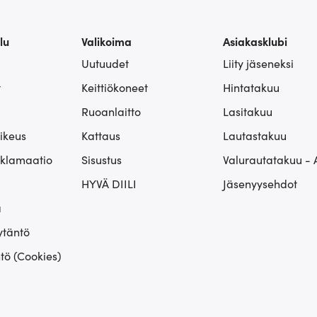
lu
Valikoima
Asiakasklubi
Uutuudet
Liity jäseneksi
t
Keittiökoneet
Hintatakuu
Ruoanlaitto
Lasitakuu
ikeus
Kattaus
Lautastakuu
eklamaatio
Sisustus
Valurautatakuu - 
HYVÄ DIILI
Jäsenyysehdot
ä
ytäntö
tö (Cookies)