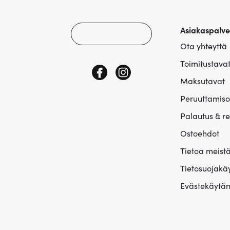
Asiakaspalve
Ota yhteyttä
Toimitustava
Maksutavat
Peruuttamiso
Palautus & r
Ostoehdot
Tietoa meist
Tietosuojakä
Evästekäytän