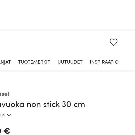
NJAT
TUOTEMERKIT
UUTUUDET
INSPIRAATIO
uset
ävuoka non stick 30 cm
aus
0 €