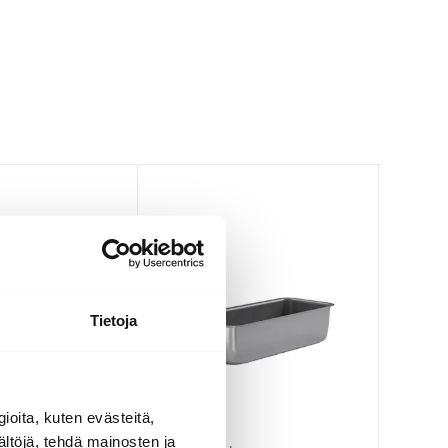
Tietoja
ioita, kuten evästeitä,
Eva Trio
Eva Tri
Le Cre
ältöjä, tehdä mainosten ja