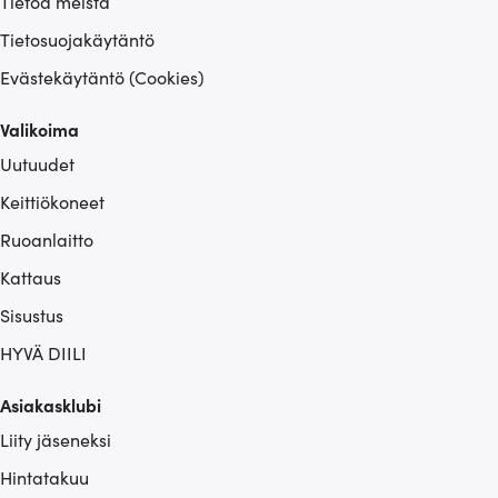
Tietoa meistä
Tietosuojakäytäntö
Evästekäytäntö (Cookies)
Valikoima
Uutuudet
Keittiökoneet
Ruoanlaitto
Kattaus
Sisustus
HYVÄ DIILI
Asiakasklubi
Liity jäseneksi
Hintatakuu