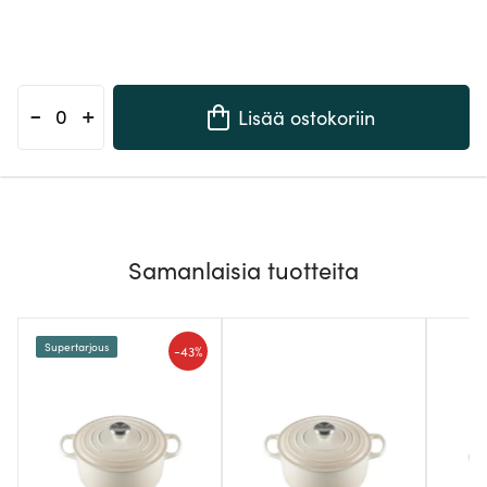
-
+
Lisää ostokoriin
Samanlaisia tuotteita
Supertarjous
-
43%