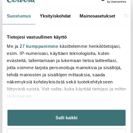
Suostumus
Yksityiskohdat
Mainosasetukset
Tiet
Le Creuset
Le Creuset
Le Cr
Signature
Signature
Signa
Tietojesi vastuullinen käyttö
Valurautapata pyöreä
Valurautapata pyöreä
Valur
Me ja
27 kumppanimme
käsittelemme henkilötietojasi,
24 cm 4,2 L Chambray
398.00 €
26 cm 6,3 L Volcanic
499.00 €
3,5 L 
401.
esim. IP-numeroasi, käyttäen teknologioita, kuten
Saatavilla
Saatavilla
Muu
evästeitä, tallentamaan ja lukemaan tietoa laitteeltasi,
jotta voimme tarjota personoituja mainoksia ja sisältöjä,
tehdä mainosten ja sisältöjen mittauksia, saada
näkemyksiä kohdeyleisöstä sekä tuotekehitykseen
liittyvistä syistä. Voit valita, kuka käyttää tietojasi ja mihin
tarkoituksiin.
Saatat pitää myös näistä
Jos sallit, haluamme myös tehdä seuraavia:
Salli kaikki
Kerätä tietoja maantieteellisestä sijainnistasi,
-
47%
mahdollisesti muutaman metrin tarkkuudella
Tunnistaa laitteesi skannaamalla sen ominaispiirteitä