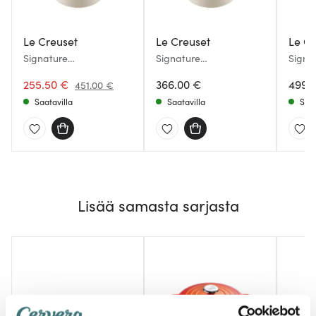
Le Creuset
Le Creuset
Le Cr
Signature
Signature
Signa
Valurautapata pyöreä
Valurautapata pyöreä
Valur
26 cm 5,3 L Meringue
255.50 €
22 cm Meringue
366.00 €
31 cm
499.
451.00 €
Saatavilla
Saatavilla
Saat
Lisää samasta sarjasta