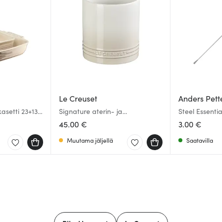
Le Creuset
Anders Pett
asetti 23+13
Signature aterin- ja
Steel Essenti
keittiövälinepurkki 1,1 L meringue
cm Teräs/Mu
45.00 €
3.00 €
Muutama jäljellä
Saatavilla