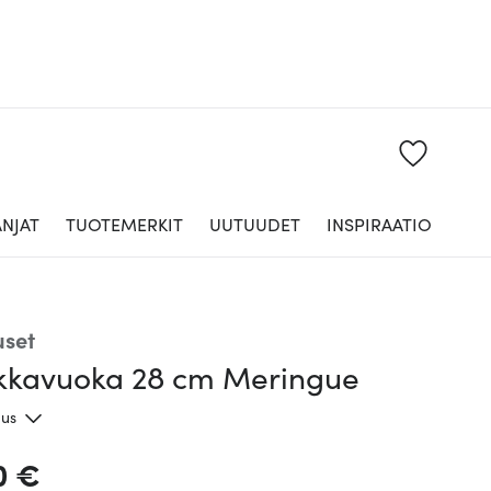
NJAT
TUOTEMERKIT
UUTUUDET
INSPIRAATIO
uset
akkavuoka 28 cm Meringue
aus
0 €