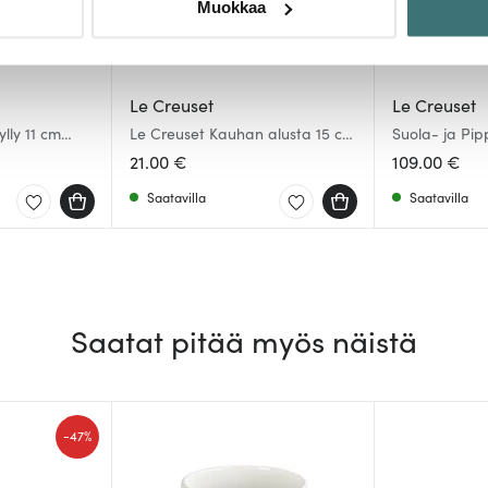
Muokkaa
sen milloin vain evästeilmoituksessa.
mme sisällön ja mainosten räätälöimiseen, sosiaalisen median
iseen. Lisäksi jaamme sosiaalisen median, mainosalan ja analy
Le Creuset
Le Creuset
, miten käytät sivustoamme. Kumppanimme voivat yhdistää näitä t
lly 11 cm
Le Creuset Kauhan alusta 15 cm
Suola- ja Pip
Black
Mattamusta
n kerätty, kun olet käyttänyt heidän palvelujaan.
21.00 €
109.00 €
Saatavilla
Saatavilla
Saatat pitää myös näistä
-
47%