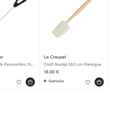
er
Le Creuset
Le Cre
Le Cre
als Perunatikku 15,5
Craft Nuolija 28,5 cm Meringue
Heritag
Uunivuo
sta
Mering
cmUuniv
16.00 €
83.00 
138.33 
Mering
Saatavilla
Saatav
Saatav