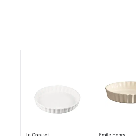
Le Creuset
Emile Henry