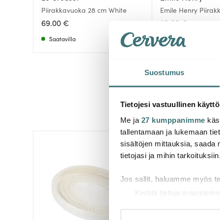
Piirakkavuoka 28 cm White
Emile Henry Piirak
cm 1,15 L Creme
69.00 €
53.00 €
Saatavilla
Muutama jäljellä
Suostumus
Tietojesi vastuullinen käyttö
Me ja
27 kumppanimme
käsi
tallentamaan ja lukemaan tieto
sisältöjen mittauksia, saada 
tietojasi ja mihin tarkoituksiin
Jos sallit, haluamme myös t
Kerätä tietoja maantietee
Tunnistaa laitteesi skan
Lue lisää siitä, miten henkilö