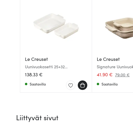
Le Creuset
Le Creuset
Uunivuokasetti 25+32
Signature Uunivuok
cmUunivuokasetti 25+32 cm
cm Meringue
138.33 €
41.90 €
79.00 €
Meringue
Saatavilla
Saatavilla
Liittyvät sivut