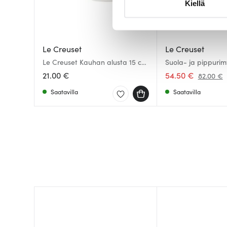
Kiellä
suostumustasi tai peruuttaa 
Käytämme evästeitä tarjoama
ja kävijämäärämme analysoim
Le Creuset
Le Creuset
kumppaneillemme tietoja siitä
Le Creuset Kauhan alusta 15 cm
Suola- ja pippurimy
Merinque
Meringue
olet antanut heille tai joita o
21.00 €
54.50 €
82.00 €
Saatavilla
Saatavilla