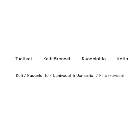
Tuotteet
Keittiökoneet
Ruoanlaitto
Katt
Koti
/
Ruoanlaitto
/
Uunivuoat & Uuniastiat
/
Piirakkavuoat