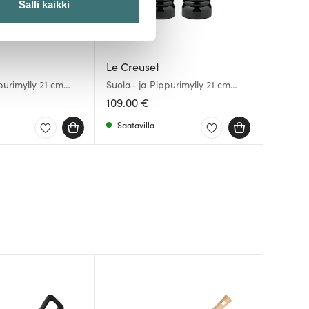
Salli kaikki
 ominaisuuksien tukemiseen
tiikka-alan
Le Creuset
Le Cre
Le Cre
ietoja muihin tietoihin, joita
purimylly 21 cm
Suola- ja Pippurimylly 21 cm
Munaku
Le Creu
Musta
cm Mer
109.00 €
15.00 
21.00 
Saatavilla
Saatav
Saatav