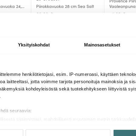
Provence Pii
kavuoka 24,5
Piirakkavuoka 28 cm Sea Salt
Vaaleanpuna
69.00 €
47.00 €
Saatavilla
Saatavilla
Yksityiskohdat
Mainosasetukset
Lisää samasta sarjasta
ttelemme henkilötietojasi, esim. IP-numeroasi, käyttäen teknolog
a laitteeltasi, jotta voimme tarjota personoituja mainoksia ja sis
näkemyksiä kohdeyleisöstä sekä tuotekehitykseen liittyvistä syist
-
34%
.
ehdä seuraavia:
llisestä sijainnistasi, mahdollisesti muutaman metrin tarkkuudell
naamalla sen ominaispiirteitä aktiivisesti (sormenjäljen muodost
tietojasi käsitellään ja miten voit määrittää asetuksesi
tiedot-osi