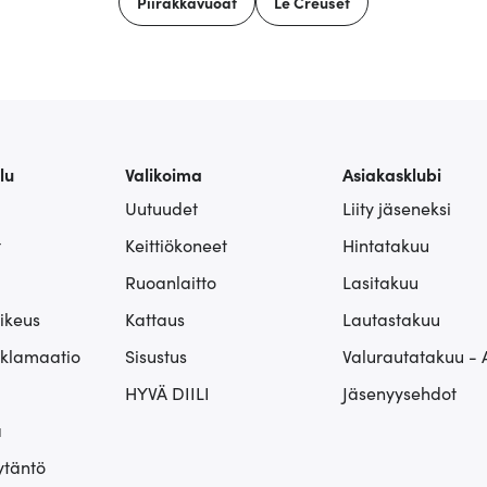
Piirakkavuoat
Le Creuset
lu
Valikoima
Asiakasklubi
Uutuudet
Liity jäseneksi
t
Keittiökoneet
Hintatakuu
Ruoanlaitto
Lasitakuu
ikeus
Kattaus
Lautastakuu
eklamaatio
Sisustus
Valurautatakuu - 
HYVÄ DIILI
Jäsenyysehdot
ä
ytäntö