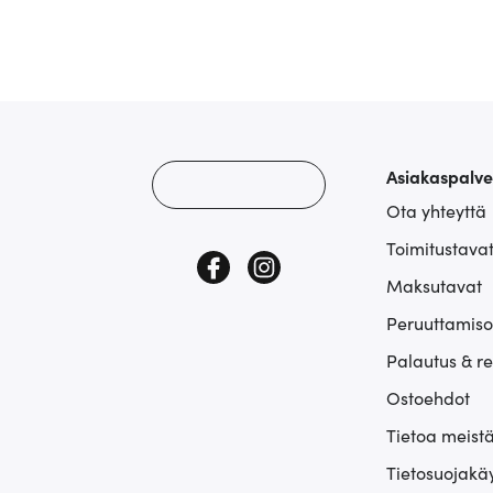
Asiakaspalve
Ota yhteyttä
Toimitustava
Maksutavat
Peruuttamiso
Palautus & r
Ostoehdot
Tietoa meist
Tietosuojakä