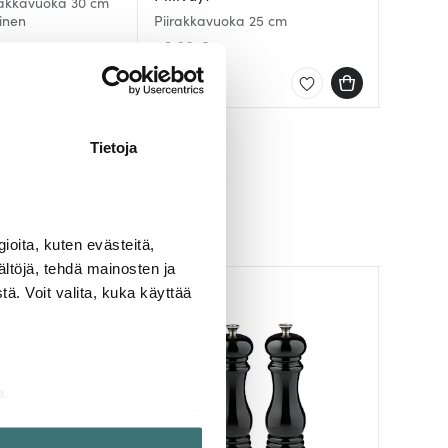
rakkavuoka 30 cm
inen
Piirakkavuoka 25 cm
Piirakk
Piirakk
46.00 €
57.00 
69.00 
Saatavilla
Saatav
Saatav
Tietoja
ioita, kuten evästeitä,
ältöjä, tehdä mainosten ja
ä. Voit valita, kuka käyttää
a
aminen)
ossa
. Voit muuttaa