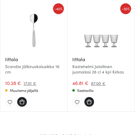
-
-
40%
30%
Iittala
Iittala
Scandia Jälkiruokalusikka 16
Kastehelmi Jalallinen
cm
juomalasi 26 cl 4 kpl Kirkas
10.28 €
46.81 €
17.01 €
67.00 €
Muutama jäljellä
Saatavilla