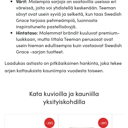
Värit:
Molempia sarjoja on saatavilla useissa eri
väreissä, joita voi yhdistellä keskenään. Teeman
sävyt ovat usein syviä ja selkeitä, kun taas Swedish
Grace tarjoaa pehmeämpiä, luonnosta
inspiroituneita pastellisävyjä.
Hintataso:
Molemmat brändit kuuluvat premium-
luokkaan, mutta Iittala Teeman perusosat ovat
usein hieman edullisempia kuin vastaavat Swedish
Grace -sarjan tuotteet.
Laadukas astiasto on pitkäaikainen hankinta, joka tekee
arjen kattauksista kauniimpia vuodesta toiseen.
Kata kuvioilla ja kauniilla
yksityiskohdilla
-
-
39%
39%