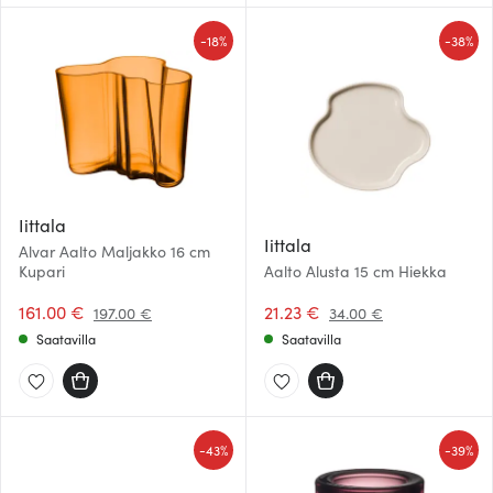
-
-
18%
38%
Iittala
Iittala
Alvar Aalto Maljakko 16 cm
Kupari
Aalto Alusta 15 cm Hiekka
161.00 €
21.23 €
197.00 €
34.00 €
Saatavilla
Saatavilla
-
-
43%
39%