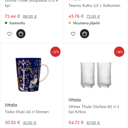
Ultima Thule Snapsilasi 5 cl 4
kpl
Teema Kulho 2,5 L Valkoinen
72.44 €
43.76 €
88.00 €
72.00 €
Saatavilla
Muutama jäljellä
-
-
37%
18%
Iittala
Iittala
Ultima Thule Olutlasi 60 cl 2
Taika Muki 40 cl Sininen
kpl Kirkas
20.02 €
54.72 €
32.00 €
67.00 €