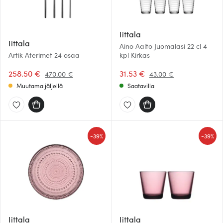
Iittala
Iittala
Aino Aalto Juomalasi 22 cl 4
Artik Aterimet 24 osaa
kpl Kirkas
258.50 €
31.53 €
470.00 €
43.00 €
Muutama jäljellä
Saatavilla
-
-
39%
39%
Iittala
Iittala