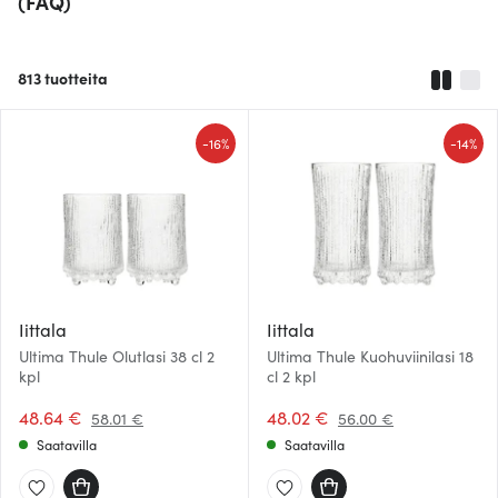
(FAQ)
813
tuotteita
-
-
16%
14%
Iittala
Iittala
Ultima Thule Olutlasi 38 cl 2
Ultima Thule Kuohuviinilasi 18
kpl
cl 2 kpl
48.64 €
48.02 €
58.01 €
56.00 €
Saatavilla
Saatavilla