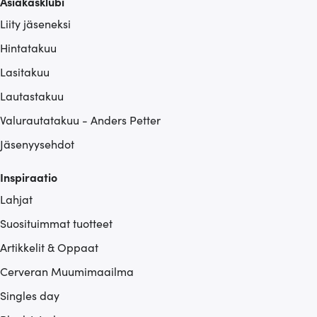
Asiakasklubi
Liity jäseneksi
Hintatakuu
Lasitakuu
Lautastakuu
Valurautatakuu - Anders Petter
Jäsenyysehdot
Inspiraatio
Lahjat
Suosituimmat tuotteet
Artikkelit & Oppaat
Cerveran Muumimaailma
Singles day