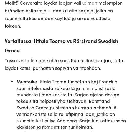
Meiltä Cerveralta löydät laajan valikoiman molempien
brändien astiastoja – laadukkaita sarjoja, jotka on
suunniteltu kestämään käyttöä ja aikaa vuodesta
toiseen.
Vertailussa: Iittala Teema vs Rörstrand Swedish
Grace
Tässä vertailemme kahta suosittua astiastosarjaa, jotta
löydät kotiisi parhaiten sopivan vaihtoehdon.
Muotoilu:
Iittala Teema tunnetaan Kaj Franckin
suunnittelemasta selkeästä ja minimalistisesta
muodosta ilman koristeita. Sarjan ajaton design
tekee siitä helposti yhdisteltävän. Rörstrand
Swedish Grace puolestaan hurmaa pehmeällä
vehnänkoristeisella reliefipinnallaan, jonka on
suunnitellut Louise Adelborg. Sarja luo kattaukseen
klassisen ja romanttisen tunnelman.