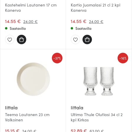
Kastehelmi Lautanen 17 cm
Kartio Juomalasi 21 cl 2 kpl
Kanerva
Kanerva
14.55 €
14.55 €
24.00 €
24.00 €
Saatavilla
Saatavilla
-
-
37%
16%
Iittala
Iittala
Teema Lautanen 23 cm
Ultima Thule Olutlasi 34 cl 2
Valkoinen
kpl Kirkas
15.15 €
52.89 €
24.00 €
63.00 €