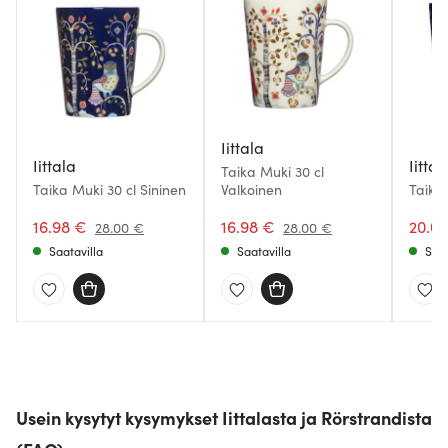
Iittala
Iittala
Iittal
Taika Muki 30 cl
Taika Muki 30 cl Sininen
Valkoinen
Taika 
16.98 €
16.98 €
20.0
28.00 €
28.00 €
Saatavilla
Saatavilla
Saat
Usein kysytyt kysymykset Iittalasta ja Rörstrandista