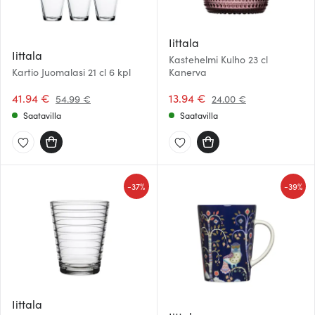
Iittala
Iittala
Kastehelmi Kulho 23 cl
Kartio Juomalasi 21 cl 6 kpl
Kanerva
41.94 €
13.94 €
54.99 €
24.00 €
Saatavilla
Saatavilla
-
-
37%
39%
Iittala