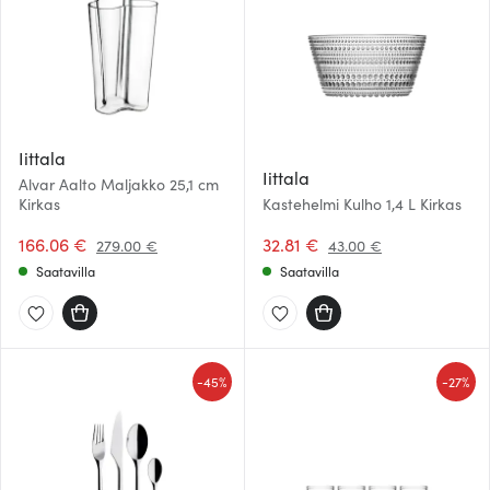
Iittala
Iittala
Alvar Aalto Maljakko 25,1 cm
Kirkas
Kastehelmi Kulho 1,4 L Kirkas
166.06 €
32.81 €
279.00 €
43.00 €
Saatavilla
Saatavilla
-
-
45%
27%