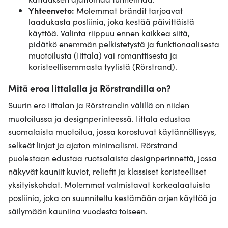
Yhteenveto:
Molemmat brändit tarjoavat
laadukasta posliinia, joka kestää päivittäistä
käyttöä. Valinta riippuu ennen kaikkea siitä,
pidätkö enemmän pelkistetystä ja funktionaalisesta
muotoilusta (Iittala) vai romanttisesta ja
koristeellisemmasta tyylistä (Rörstrand).
Mitä eroa Iittalalla ja Rörstrandilla on?
Suurin ero Iittalan ja Rörstrandin välillä on niiden
muotoilussa ja designperinteessä. Iittala edustaa
suomalaista muotoilua, jossa korostuvat käytännöllisyys,
selkeät linjat ja ajaton minimalismi. Rörstrand
puolestaan edustaa ruotsalaista designperinnettä, jossa
näkyvät kauniit kuviot, reliefit ja klassiset koristeelliset
yksityiskohdat. Molemmat valmistavat korkealaatuista
posliinia, joka on suunniteltu kestämään arjen käyttöä ja
säilymään kauniina vuodesta toiseen.