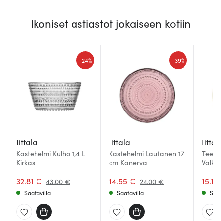
Ikoniset astiastot jokaiseen kotiin
-
-
24%
39%
Iittala
Iittala
Iittal
Kastehelmi Kulho 1,4 L
Kastehelmi Lautanen 17
Teema
Kirkas
cm Kanerva
Valko
32.81 €
14.55 €
15.15
43.00 €
24.00 €
Saatavilla
Saatavilla
Saat