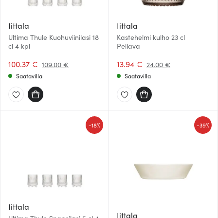
Iittala
Iittala
Ultima Thule Kuohuviinilasi 18
Kastehelmi kulho 23 cl
cl 4 kpl
Pellava
100.37 €
13.94 €
109.00 €
24.00 €
Saatavilla
Saatavilla
-
-
18%
39%
Iittala
Iittala