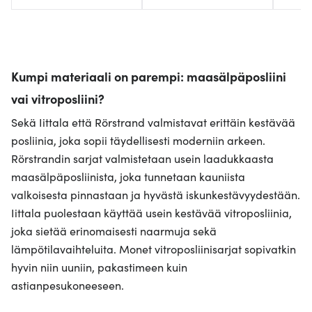
Kumpi materiaali on parempi: maasälpäposliini
vai vitroposliini?
Sekä Iittala että Rörstrand valmistavat erittäin kestävää
posliinia, joka sopii täydellisesti moderniin arkeen.
Rörstrandin sarjat valmistetaan usein laadukkaasta
maasälpäposliinista, joka tunnetaan kauniista
valkoisesta pinnastaan ja hyvästä iskunkestävyydestään.
Iittala puolestaan käyttää usein kestävää vitroposliinia,
joka sietää erinomaisesti naarmuja sekä
lämpötilavaihteluita. Monet vitroposliinisarjat sopivatkin
hyvin niin uuniin, pakastimeen kuin
astianpesukoneeseen.