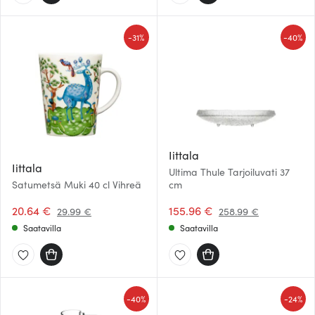
-
-
31%
40%
Iittala
Iittala
Ultima Thule Tarjoiluvati 37
Satumetsä Muki 40 cl Vihreä
cm
20.64 €
155.96 €
29.99 €
258.99 €
Saatavilla
Saatavilla
-
-
40%
24%