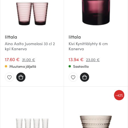
Iittala
Iittala
Aino Aalto Juomalasi 33 cl 2
Kivi Kynittlälyhty 6 cm
kpl Kanerva
Kanerva
17.60 €
13.94 €
31.00 €
23.00 €
Muutama jäljellä
Saatavilla
-
42%