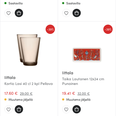
Saatavilla
Saatavilla
-
-
39%
39%
Iittala
Iittala
Taika Lautanen 12x24 cm
Kartio Lasi 40 cl 2 kpl Pellava
Punainen
17.60 €
19.41 €
29.00 €
32.00 €
Muutama jäljellä
Muutama jäljellä