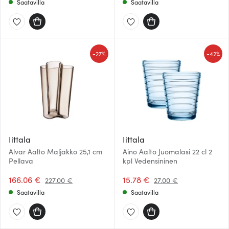
Saatavilla
Saatavilla
-
-
27%
42%
Iittala
Iittala
Alvar Aalto Maljakko 25,1 cm
Aino Aalto Juomalasi 22 cl 2
Pellava
kpl Vedensininen
166.06 €
15.78 €
227.00 €
27.00 €
Saatavilla
Saatavilla