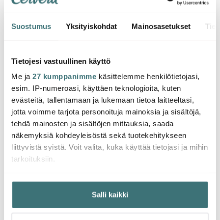
Suostumus
Yksityiskohdat
Mainosasetukset
Tiet
Le Creuset
Le Creuset
Le Cr
Le Creuset Kauhan
Suola- ja Pippurimylly
Piira
Tietojesi vastuullinen käyttö
alusta 15 cm Volcanic
21 cm Volcanic
Volcan
Me ja
27 kumppanimme
käsittelemme henkilötietojasi,
21.00 €
109.00 €
69.0
esim. IP-numeroasi, käyttäen teknologioita, kuten
Saatavilla
Saatavilla
Saat
evästeitä, tallentamaan ja lukemaan tietoa laitteeltasi,
jotta voimme tarjota personoituja mainoksia ja sisältöjä,
tehdä mainosten ja sisältöjen mittauksia, saada
näkemyksiä kohdeyleisöstä sekä tuotekehitykseen
liittyvistä syistä. Voit valita, kuka käyttää tietojasi ja mihin
tarkoituksiin.
Saatat pitää myös näistä
Jos sallit, haluamme myös tehdä seuraavia:
Salli kaikki
Kerätä tietoja maantieteellisestä sijainnistasi,
-
29%
mahdollisesti muutaman metrin tarkkuudella
Tunnistaa laitteesi skannaamalla sen ominaispiirteitä