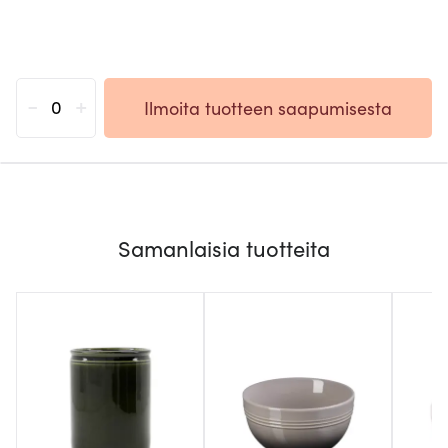
-
+
Ilmoita tuotteen saapumisesta
Samanlaisia tuotteita