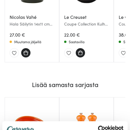
Nicolas Vahé
Le Creuset
Le Cr
Hala Säilytin 14x11 cm
Coupe Collection Kulho
Coupe
Vihreä
12 cm 35 cl Flint
Tarjoi
27.00 €
22.00 €
Shell 
38.0
Muutama jäljellä
Saatavilla
Saat
Lisää samasta sarjasta