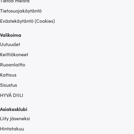
Tietoa meistä
Tietosuojakäytäntö
Evästekäytäntö (Cookies)
Valikoima
Uutuudet
Keittiökoneet
Ruoanlaitto
Kattaus
Sisustus
HYVÄ DIILI
Asiakasklubi
Liity jäseneksi
Hintatakuu