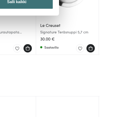
Salli kaikki
 ominaisuuksien tukemiseen
tiikka-alan
Le Creuset
Le Cre
Le Cre
ietoja muihin tietoihin, joita
lurautapata
Signature Teräsnuppi 5,7 cm
Signatu
Tarjoilu
4,2 L Shell Pink
pyöreä 
Cerise
30.00 €
255.50
54.00 
Saatavilla
Saatav
Saatav