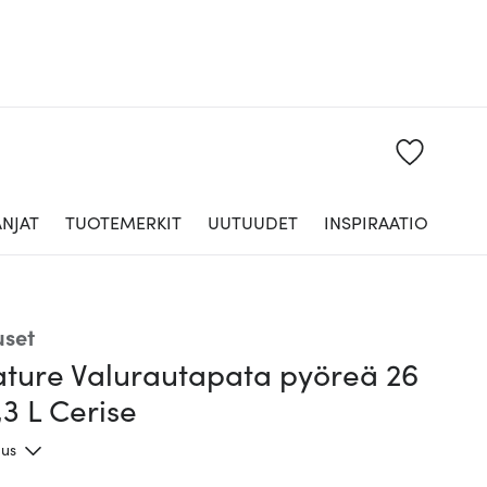
NJAT
TUOTEMERKIT
UUTUUDET
INSPIRAATIO
uset
ature Valurautapata pyöreä 26
3 L Cerise
aus