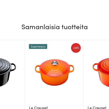
Samanlaisia tuotteita
Supertarjous
-
40%
Le Creuset
Le Creuset