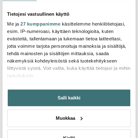
Tietojesi vastuullinen käyttö
Me ja
27 kumppanimme
käsittelemme henkilötietojasi,
esim. IP-numeroasi, käyttäen teknologioita, kuten
evästeitä, tallentamaan ja lukemaan tietoa laitteeltasi,
Muumilaakso muuttuu viidakoksi
jotta voimme tarjota personoituja mainoksia ja sisältöjä,
Puutarhajuhlat -astiaston kuvitukset ovat peräisin Tove
tehdä mainosten ja sisältöjen mittauksia, saada
Jansson :in ”Viidakkoelämää” -sarjakuvasta, joka
näkemyksiä kohdeyleisöstä sekä tuotekehitykseen
julkaistiin vuonna 1956. Tarinassa Muumilaakso muuttuu
liittyvistä syistä. Voit valita, kuka käyttää tietojasi ja mihin
yön aikana viidakoksi, kun Pikku Myy löytää laatikon
tarkoituksiin.
eksoottisia siemeniä, joita hän kylvää ympäri
Muumilaaksoa.
Jos sallit, haluamme myös tehdä seuraavia:
Salli kaikki
Kerätä tietoja maantieteellisestä sijainnistasi,
Odottamatonta ystävyyttä juhlitaan
mahdollisesti muutaman metrin tarkkuudella
Tunnistaa laitteesi skannaamalla sen ominaispiirteitä
puutarhajuhlilla
Muokkaa
aktiivisesti (sormenjäljen muodostaminen)
Tarina jatkuu, kun Haisuli ukhaa Muumeja
Lue lisää siitä, miten henkilötietojasi käsitellään ja miten
vapauttamalla eläintarhan villieläimet. Muumiperhe
voit määrittää asetuksesi
tiedot-osiossa
. Voit muuttaa