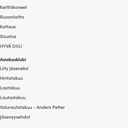
Keittiökoneet
Ruoanlaitto
Kattaus
Sisustus
HYVÄ DIILI
Asiakasklubi
Liity jäseneksi
Hintatakuu
Lasitakuu
Lautastakuu
Valurautatakuu - Anders Petter
Jäsenyysehdot