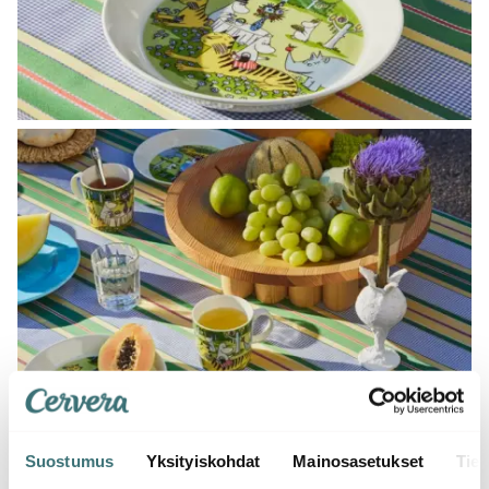
Suostumus
Yksityiskohdat
Mainosasetukset
Tiet