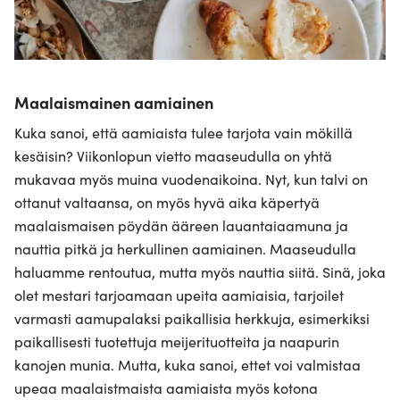
Maalaismainen aamiainen
Kuka sanoi, että aamiaista tulee tarjota vain mökillä
kesäisin? Viikonlopun vietto maaseudulla on yhtä
mukavaa myös muina vuodenaikoina. Nyt, kun talvi on
ottanut valtaansa, on myös hyvä aika käpertyä
maalaismaisen pöydän ääreen lauantaiaamuna ja
nauttia pitkä ja herkullinen aamiainen. Maaseudulla
haluamme rentoutua, mutta myös nauttia siitä. Sinä, joka
olet mestari tarjoamaan upeita aamiaisia, tarjoilet
varmasti aamupalaksi paikallisia herkkuja, esimerkiksi
paikallisesti tuotettuja meijerituotteita ja naapurin
kanojen munia. Mutta, kuka sanoi, ettet voi valmistaa
upeaa maalaistmaista aamiaista myös kotona