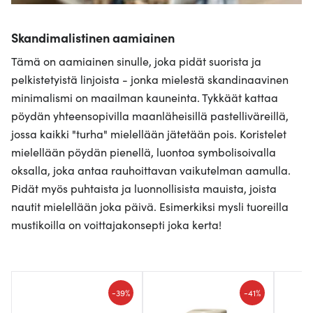
Skandimalistinen aamiainen
Tämä on aamiainen sinulle, joka pidät suorista ja
pelkistetyistä linjoista - jonka mielestä skandinaavinen
minimalismi on maailman kauneinta. Tykkäät kattaa
pöydän yhteensopivilla maanläheisillä pastelliväreillä,
jossa kaikki "turha" mielellään jätetään pois. Koristelet
mielellään pöydän pienellä, luontoa symbolisoivalla
oksalla, joka antaa rauhoittavan vaikutelman aamulla.
Pidät myös puhtaista ja luonnollisista mauista, joista
nautit mielellään joka päivä. Esimerkiksi mysli tuoreilla
mustikoilla on voittajakonsepti joka kerta!
-
-
39%
41%