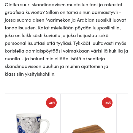
Oletko suuri skandinaavisen muotoilun fani ja rakastat
graafisia kuvioita? Silloin on tämä sinun aamiaistyyli -
jossa suomalaisen Marimekon ja Arabian suosikit luovat
tonaalisuuden. Katat mielellään pöydän luuposliinilla,
joka on leikkisästi kuvioitu ja joka heijastaa sekä
persoonallisuuttasi että tyyliäsi. Tykkäät luultavasti myös
koristella aamiaispöytääsi voimakkaan värisillä kukilla ja
ruoalla - ja haluat mielellään lisätä aksentteja
skandinaaviseen puuhun ja muihin ajattomiin ja
klassisiin yksityiskohtiin.
-
-
40%
36%