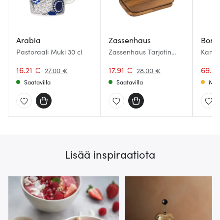
Arabia
Zassenhaus
Borda
Pastoraali Muki 30 cl
Zassenhaus Tarjotin
Kannu 
28x20 cm 2 kpl Akaasia
16.21 €
17.91 €
69.3
27.00 €
28.00 €
Saatavilla
Saatavilla
Muu
Lisää inspiraatiota