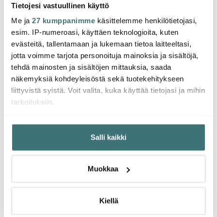
kunnon hotelliaamiaisia? Aamiaismenusta löytyy puuroa,
Tietojesi vastuullinen käyttö
jogurttia ja erilaista mysliä, hedelmiä ja pähkinöitä.
Me ja
27 kumppanimme
käsittelemme henkilötietojasi,
Pilkot mielellään runsaasti tuoreita hedelmiä, puristat
esim. IP-numeroasi, käyttäen teknologioita, kuten
omaa tuoremehua ja ehkä haudutat munat? Pöydän
evästeitä, tallentamaan ja lukemaan tietoa laitteeltasi,
kattaus on vähintään yhtä tärkeä kuin se, mitä tarjoat
jotta voimme tarjota personoituja mainoksia ja sisältöjä,
aamiaiseksi.
tehdä mainosten ja sisältöjen mittauksia, saada
näkemyksiä kohdeyleisöstä sekä tuotekehitykseen
liittyvistä syistä. Voit valita, kuka käyttää tietojasi ja mihin
tarkoituksiin.
-
35%
Jos sallit, haluamme myös tehdä seuraavia:
Salli kaikki
Kerätä tietoja maantieteellisestä sijainnistasi,
mahdollisesti muutaman metrin tarkkuudella
Tunnistaa laitteesi skannaamalla sen ominaispiirteitä
Muokkaa
aktiivisesti (sormenjäljen muodostaminen)
Lue lisää siitä, miten henkilötietojasi käsitellään ja miten
Iittala
Rörstrand
Mode
voit määrittää asetuksesi
tiedot-osiossa
. Voit muuttaa
Kiellä
Essence Juomalasi 35 cl
4 kpl
Swedish Grace Kulho
Lundi
suostumustasi tai peruuttaa sen milloin vain