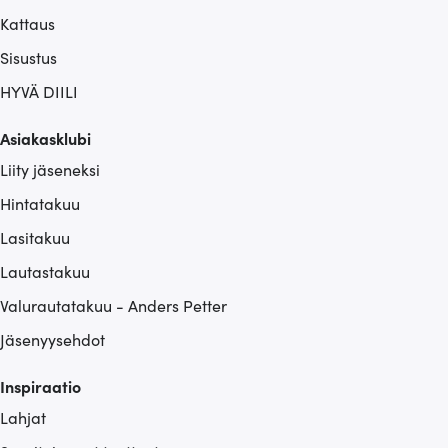
Kattaus
Sisustus
HYVÄ DIILI
Asiakasklubi
Liity jäseneksi
Hintatakuu
Lasitakuu
Lautastakuu
Valurautatakuu - Anders Petter
Jäsenyysehdot
Inspiraatio
Lahjat