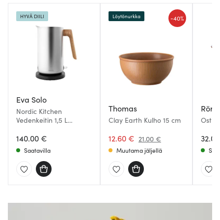
HYVÄ DIILI
Löytönurkka
-
40%
Eva Solo
Thomas
Rörs
Nordic Kitchen
Vedenkeitin 1,5 L
Clay Earth Kulho 15 cm
Ostind
Ruostumaton
140.00 €
12.60 €
32.0
21.00 €
Saatavilla
Muutama jäljellä
Saat