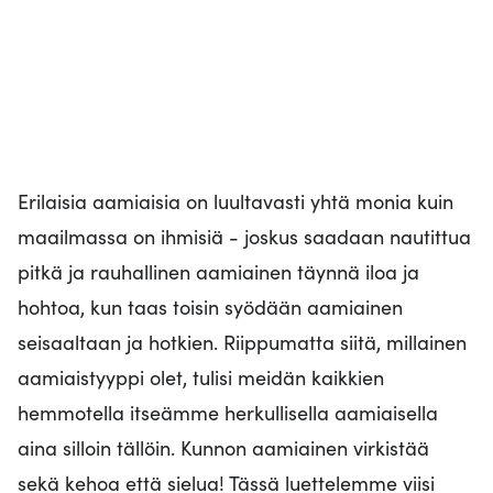
Erilaisia aamiaisia ​​on luultavasti yhtä monia kuin
maailmassa on ihmisiä - joskus saadaan nautittua
pitkä ja rauhallinen aamiainen täynnä iloa ja
hohtoa, kun taas toisin syödään aamiainen
seisaaltaan ja hotkien. Riippumatta siitä, millainen
aamiaistyyppi olet, tulisi meidän kaikkien
hemmotella itseämme herkullisella aamiaisella
aina silloin tällöin. Kunnon aamiainen virkistää
sekä kehoa että sielua! Tässä luettelemme viisi