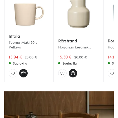
Iittala
Rörstrand
Rörs
Teema Muki 30 cl
Pellava
Höganäs Keramik
Högan
Daga Kaadin 60 cl
Daga 
13.94 €
Hiekka
15.30 €
Horiso
14.14
23.00 €
26.00 €
Saatavilla
Saatavilla
Saat