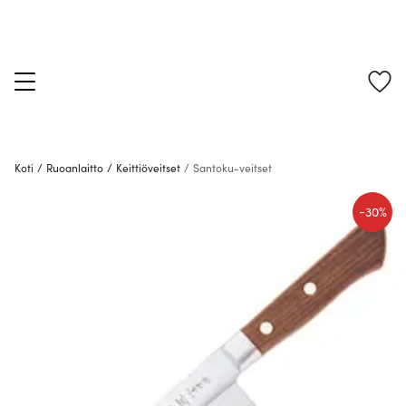
Koti
/
Ruoanlaitto
/
Keittiöveitset
/
Santoku-veitset
-
30%