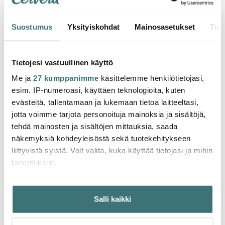
Suostumus
Yksityiskohdat
Mainosasetukset
Tiet
Sekiryu
Sekir
Sekiryu
Wood Vihannesveitsi 12
Wood 
Wood Veitsisetti 2 osaa
cm
16,5 
Tietojesi vastuullinen käyttö
Me ja
27 kumppanimme
käsittelemme henkilötietojasi,
319.00 €
104.91 €
118.9
149.01 €
esim. IP-numeroasi, käyttäen teknologioita, kuten
Saatavilla
Saatavilla
Saat
evästeitä, tallentamaan ja lukemaan tietoa laitteeltasi,
jotta voimme tarjota personoituja mainoksia ja sisältöjä,
tehdä mainosten ja sisältöjen mittauksia, saada
näkemyksiä kohdeyleisöstä sekä tuotekehitykseen
liittyvistä syistä. Voit valita, kuka käyttää tietojasi ja mihin
tarkoituksiin.
Saatat pitää myös näistä
Jos sallit, haluamme myös tehdä seuraavia:
Salli kaikki
Kerätä tietoja maantieteellisestä sijainnistasi,
Löytönurkka
-
-
40%
50%
mahdollisesti muutaman metrin tarkkuudella
Tunnistaa laitteesi skannaamalla sen ominaispiirteitä