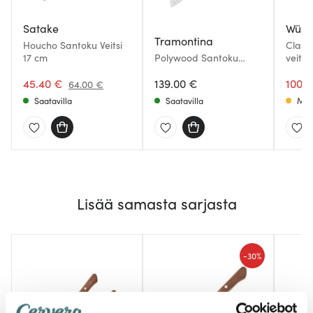
Satake
Wüst
Tramontina
Houcho Santoku Veitsi
Class
17 cm
Polywood Santoku
veitsi
veitsi 18 cm Ruskea
45.40 €
139.00 €
100.2
64.00 €
Saatavilla
Saatavilla
Muu
Lisää samasta sarjasta
-
30%