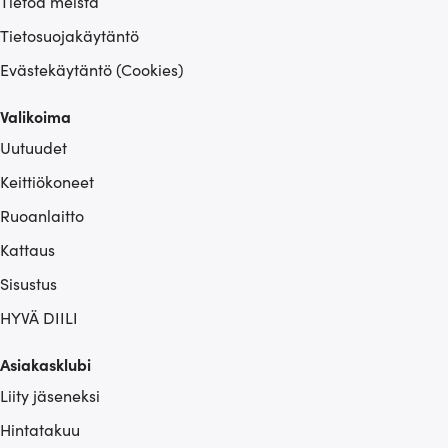
Tietoa meistä
Tietosuojakäytäntö
Evästekäytäntö (Cookies)
Valikoima
Uutuudet
Keittiökoneet
Ruoanlaitto
Kattaus
Sisustus
HYVÄ DIILI
Asiakasklubi
Liity jäseneksi
Hintatakuu