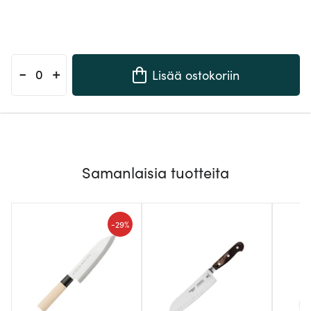
-
+
Lisää ostokoriin
Samanlaisia tuotteita
-
29%