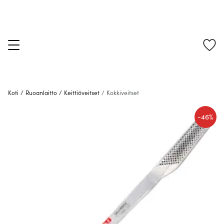
Koti
/
Ruoanlaitto
/
Keittiöveitset
/
Kokkiveitset
-
46%