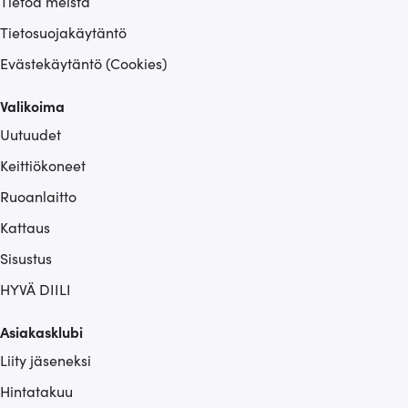
Tietoa meistä
Tietosuojakäytäntö
Evästekäytäntö (Cookies)
Valikoima
Uutuudet
Keittiökoneet
Ruoanlaitto
Kattaus
Sisustus
HYVÄ DIILI
Asiakasklubi
Liity jäseneksi
Hintatakuu