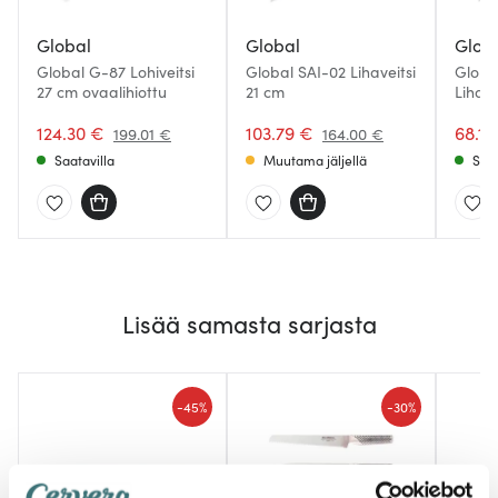
Global
Global
Glob
Global G-87 Lohiveitsi
Global SAI-02 Lihaveitsi
Globa
27 cm ovaalihiottu
21 cm
Lihave
ovaali
124.30 €
103.79 €
68.18
199.01 €
164.00 €
Saatavilla
Muutama jäljellä
Saat
Lisää samasta sarjasta
-
-
45%
30%