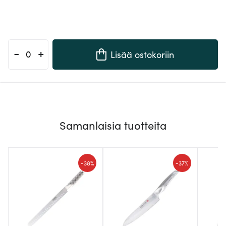
-
+
Lisää ostokoriin
Samanlaisia tuotteita
-
-
38%
37%