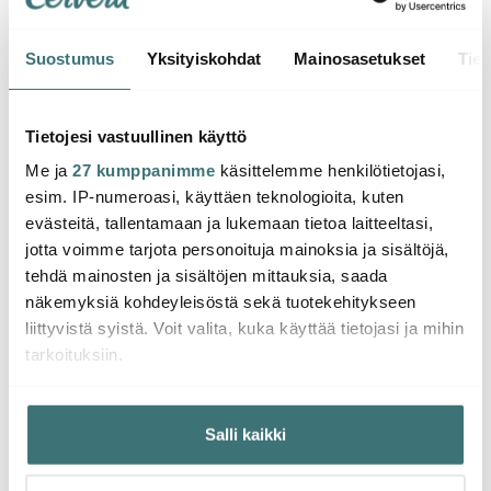
Suostumus
Yksityiskohdat
Mainosasetukset
Tiet
Fiska
Anders Petter
Global
Classi
Classic Leikkuulauta
Global Veitsisetti 5 osaa
cm or
Tietojesi vastuullinen käyttö
38x28 cm
Me ja
27 kumppanimme
käsittelemme henkilötietojasi,
19.25 €
445.50 €
13.47
35.00 €
636.50 €
esim. IP-numeroasi, käyttäen teknologioita, kuten
Saatavilla
Saatavilla
Muu
evästeitä, tallentamaan ja lukemaan tietoa laitteeltasi,
jotta voimme tarjota personoituja mainoksia ja sisältöjä,
tehdä mainosten ja sisältöjen mittauksia, saada
näkemyksiä kohdeyleisöstä sekä tuotekehitykseen
liittyvistä syistä. Voit valita, kuka käyttää tietojasi ja mihin
tarkoituksiin.
Saatat pitää myös näistä
Jos sallit, haluamme myös tehdä seuraavia:
Salli kaikki
Kerätä tietoja maantieteellisestä sijainnistasi,
mahdollisesti muutaman metrin tarkkuudella
Tunnistaa laitteesi skannaamalla sen ominaispiirteitä