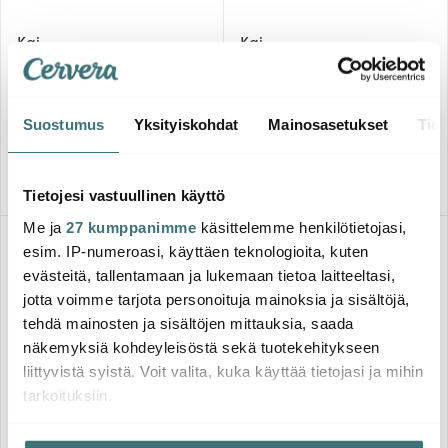
Kai
Kai
Timantti- ja keraaminen
Shun Premier Kokkiveitsi 20
veitsenteroitin (kaksipuolinen)
cm
50.00 €
369.00 €
Suostumus
Yksityiskohdat
Mainosasetukset
Tiet
Saatavilla
Muutama jäljellä
Tietojesi vastuullinen käyttö
Me ja
27 kumppanimme
käsittelemme henkilötietojasi,
esim. IP-numeroasi, käyttäen teknologioita, kuten
evästeitä, tallentamaan ja lukemaan tietoa laitteeltasi,
jotta voimme tarjota personoituja mainoksia ja sisältöjä,
tehdä mainosten ja sisältöjen mittauksia, saada
näkemyksiä kohdeyleisöstä sekä tuotekehitykseen
liittyvistä syistä. Voit valita, kuka käyttää tietojasi ja mihin
tarkoituksiin.
Kai
Kai
Shun Premier Leikkuuveitsi 24
Shun Classic Fileerausveitsi 18
Jos sallit, haluamme myös tehdä seuraavia: