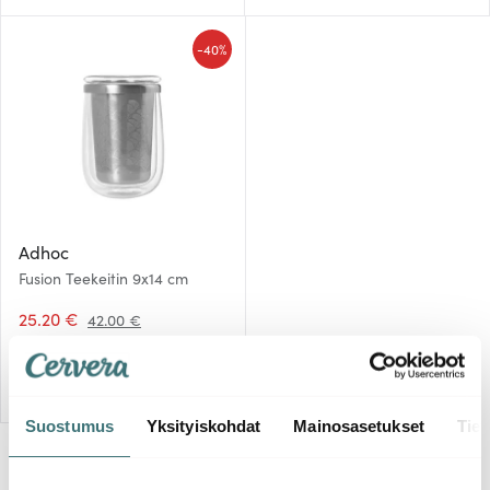
-
40%
Adhoc
Fusion Teekeitin 9x14 cm
25.20 €
42.00 €
Muutama jäljellä
Suostumus
Yksityiskohdat
Mainosasetukset
Tiet