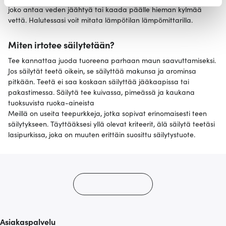
evästeilmoituksessa.
joko antaa veden jäähtyä tai kaada päälle hieman kylmää
vettä. Halutessasi voit mitata lämpötilan lämpömittarilla.
Käytämme evästeitä tarjoamamme sisällön ja mainosten
räätälöimiseen, sosiaalisen median ominaisuuksien
Miten irtotee säilytetään?
tukemiseen ja kävijämäärämme analysoimiseen. Lisäksi
Tee kannattaa juoda tuoreena parhaan maun saavuttamiseksi.
jaamme sosiaalisen median, mainosalan ja analytiikka-
Jos säilytät teetä oikein, se säilyttää makunsa ja arominsa
alan kumppaneillemme tietoja siitä, miten käytät
pitkään. Teetä ei saa koskaan säilyttää jääkaapissa tai
sivustoamme. Kumppanimme voivat yhdistää näitä
pakastimessa. Säilytä tee kuivassa, pimeässä ja kaukana
tuoksuvista ruoka-aineista
tietoja muihin tietoihin, joita olet antanut heille tai joita on
Meillä on useita teepurkkeja, jotka sopivat erinomaisesti teen
kerätty, kun olet käyttänyt heidän palvelujaan.
säilytykseen. Täyttääksesi yllä olevat kriteerit, älä säilytä teetäsi
lasipurkissa, joka on muuten erittäin suosittu säilytystuote.
Asiakaspalvelu