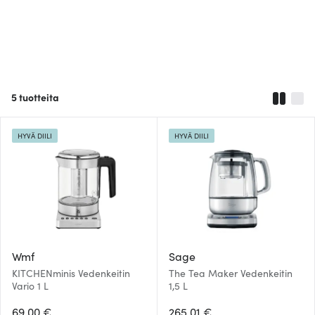
5
tuotteita
HYVÄ DIILI
HYVÄ DIILI
Wmf
Sage
KITCHENminis Vedenkeitin
The Tea Maker Vedenkeitin
Vario 1 L
1,5 L
69.00 €
265.01 €