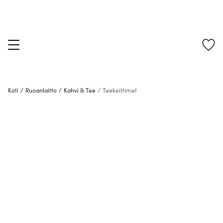
Koti
/
Ruoanlaitto
/
Kahvi & Tee
/
Teekeittimet