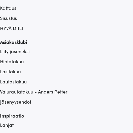
Kattaus
Sisustus
HYVÄ DIILI
Asiakasklubi
Liity jäseneksi
Hintatakuu
Lasitakuu
Lautastakuu
Valurautatakuu - Anders Petter
Jäsenyysehdot
Inspiraatio
Lahjat