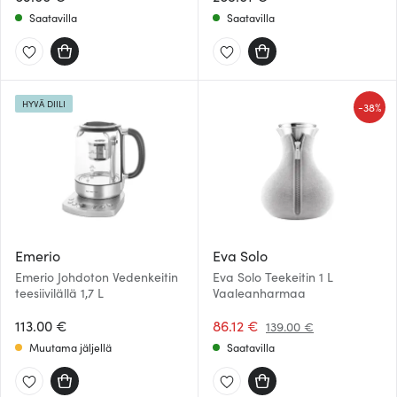
Saatavilla
Saatavilla
HYVÄ DIILI
-
38%
Emerio
Eva Solo
Emerio Johdoton Vedenkeitin
Eva Solo Teekeitin 1 L
teesiivilällä 1,7 L
Vaaleanharmaa
113.00 €
86.12 €
139.00 €
Muutama jäljellä
Saatavilla