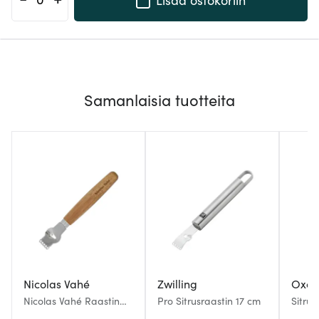
Samanlaisia tuotteita
Nicolas Vahé
Zwilling
Oxo
Nicolas Vahé Raastin
Pro Sitrusraastin 17 cm
Sitru
15,5 cm