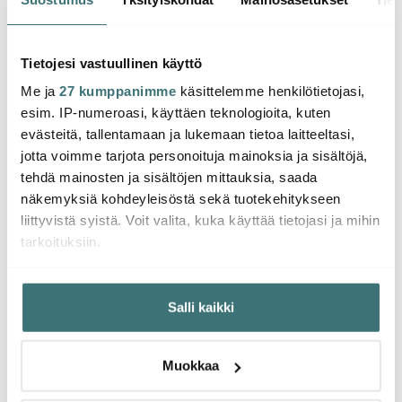
21,5 cm Ruostumaton
Profi Plus Wokkikauha
Profi
22.00 €
25.00 €
34.0
Tietojesi vastuullinen käyttö
Saatavilla
Saatavilla
Saat
Me ja
27 kumppanimme
käsittelemme henkilötietojasi,
esim. IP-numeroasi, käyttäen teknologioita, kuten
evästeitä, tallentamaan ja lukemaan tietoa laitteeltasi,
jotta voimme tarjota personoituja mainoksia ja sisältöjä,
tehdä mainosten ja sisältöjen mittauksia, saada
Saatat pitää myös näistä
näkemyksiä kohdeyleisöstä sekä tuotekehitykseen
liittyvistä syistä. Voit valita, kuka käyttää tietojasi ja mihin
tarkoituksiin.
Jos sallit, haluamme myös tehdä seuraavia:
Salli kaikki
Kerätä tietoja maantieteellisestä sijainnistasi,
mahdollisesti muutaman metrin tarkkuudella
Tunnistaa laitteesi skannaamalla sen ominaispiirteitä
Muokkaa
aktiivisesti (sormenjäljen muodostaminen)
Lue lisää siitä, miten henkilötietojasi käsitellään ja miten