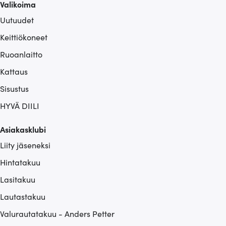
Valikoima
Uutuudet
Keittiökoneet
Ruoanlaitto
Kattaus
Sisustus
HYVÄ DIILI
Asiakasklubi
Liity jäseneksi
Hintatakuu
Lasitakuu
Lautastakuu
Valurautatakuu - Anders Petter