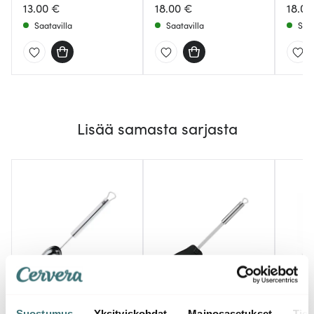
13.00 €
18.00 €
18.00
Saatavilla
Saatavilla
Saat
Lisää samasta sarjasta
Wmf
Wmf
Wmf
Profi Plus Jäätelökauha
Suostumus
Yksityiskohdat
Mainosasetukset
Tiet