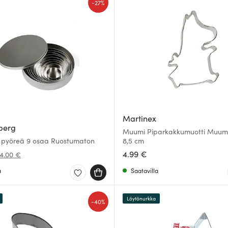
-
27%
Martinex
berg
Muumi Piparkakkumuotti Mu
i pyöreä 9 osaa Ruostumaton
8,5 cm
4.99 €
4.00 €
a
Saatavilla
Löytönurkka
-
40%