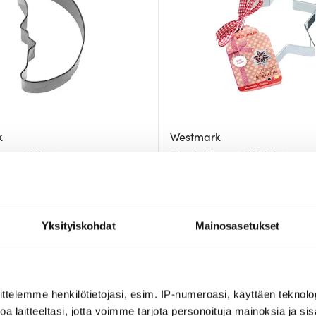
k
Westmark
umuotti Kuu 6 cm
Piparkakkumuotti Tähti 12 cm
4.20 €
.00 €
7.00 €
a
Saatavilla
Yksityiskohdat
Mainosasetukset
ttelemme henkilötietojasi, esim. IP-numeroasi, käyttäen teknolog
a laitteeltasi, jotta voimme tarjota personoituja mainoksia ja sis