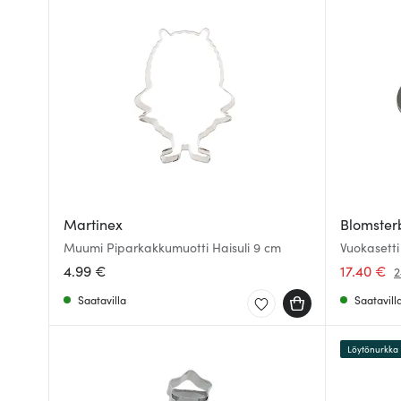
Martinex
Blomster
Muumi Piparkakkumuotti Haisuli 9 cm
Vuokasett
4.99 €
17.40 €
2
Saatavilla
Saatavill
Löytönurkka