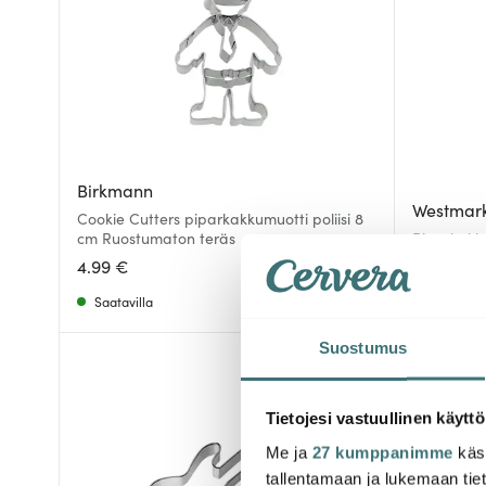
Birkmann
Westmar
Cookie Cutters piparkakkumuotti poliisi 8
cm Ruostumaton teräs
Piparkakk
4.99 €
3.00 €
5
Saatavilla
Saatavill
Suostumus
Tietojesi vastuullinen käyttö
Me ja
27 kumppanimme
käsi
tallentamaan ja lukemaan tieto