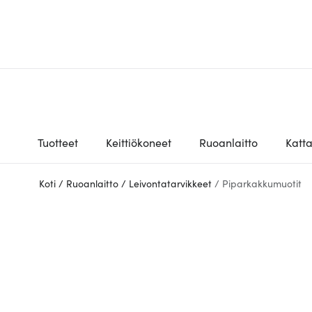
Tuotteet
Keittiökoneet
Ruoanlaitto
Katt
Koti
/
Ruoanlaitto
/
Leivontatarvikkeet
/
Piparkakkumuotit