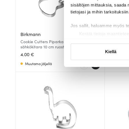
sisältöjen mittauksia, saada 
tietojasi ja mihin tarkoituksiin
Jos sallit, haluamme myös t
Birkmann
Birkman
Kerätä tietoja maantietee
Tunnistaa laitteesi skan
Cookie Cutters Piparkakkumuotti
Cookie Cu
sähkökitara 10 cm ruostumatonta terästä
7 cm Ruos
Lue lisää siitä, miten henkilö
Kiellä
4.00 €
7.99 €
suostumustasi tai peruuttaa 
Muutama jäljellä
Muutama 
Käytämme evästeitä tarjoama
ja kävijämäärämme analysoim
kumppaneillemme tietoja siitä
olet antanut heille tai joita o