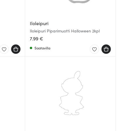
Iloleipuri
Iloleipuri Piparimuotti Halloween 2kpl
7.99 €
Saatavilla