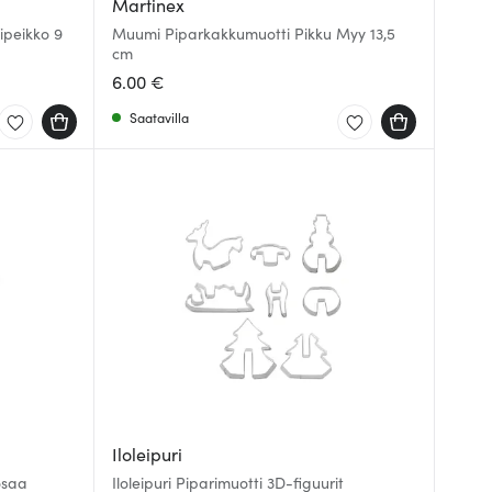
Martinex
peikko 9
Muumi Piparkakkumuotti Pikku Myy 13,5
cm
6.00 €
Saatavilla
Iloleipuri
osaa
Iloleipuri Piparimuotti 3D-figuurit