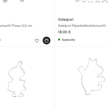
Iloleipuri
umuotti Possu 5,5 cm
Iloleipuri Piparkakkutalomuotti
18.00 €
a
Saatavilla