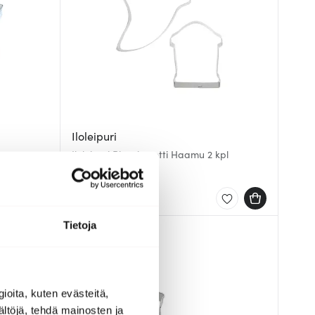
Iloleipuri
Iloleipuri Piparimuotti Haamu 2 kpl
7.99 €
Saatavilla
Tietoja
ioita, kuten evästeitä,
ältöjä, tehdä mainosten ja