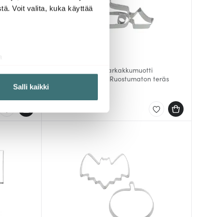
ä. Voit valita, kuka käyttää
Birkmann
a
aminen)
Cookie Cutters Piparkakkumuotti
puskutraktori 8 cm Ruostumaton teräs
ossa
. Voit muuttaa
Salli kaikki
4.99 €
Saatavilla
 ominaisuuksien tukemiseen
tiikka-alan
ietoja muihin tietoihin, joita