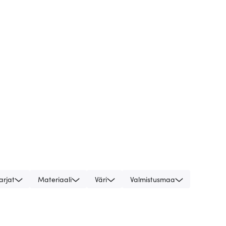
arjat
Materiaali
Väri
Valmistusmaa