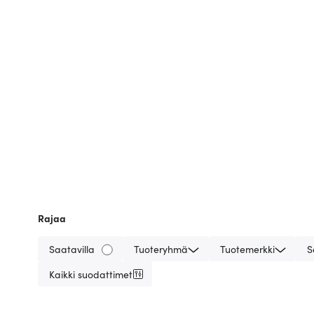
Rajaa
Saatavilla
Tuoteryhmä
Tuotemerkki
S
Kaikki suodattimet