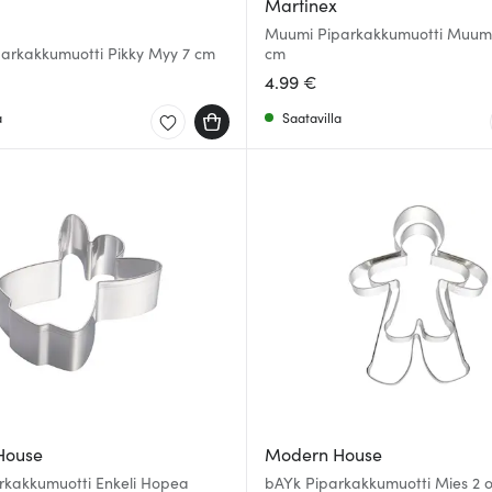
Martinex
Muumi Piparkakkumuotti Muumi
arkakkumuotti Pikky Myy 7 cm
cm
4.99 €
a
Saatavilla
House
Modern House
rkakkumuotti Enkeli Hopea
bAYk Piparkakkumuotti Mies 2 