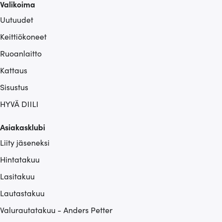
Valikoima
Uutuudet
Keittiökoneet
Ruoanlaitto
Kattaus
Sisustus
HYVÄ DIILI
Asiakasklubi
Liity jäseneksi
Hintatakuu
Lasitakuu
Lautastakuu
Valurautatakuu - Anders Petter