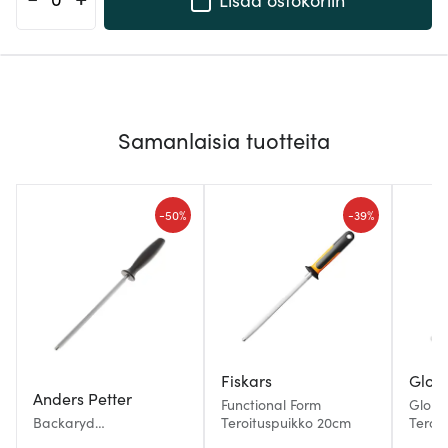
Samanlaisia tuotteita
-
-
50%
39%
Fiskars
Glob
Anders Petter
Functional Form
Globa
Backaryd
Teroituspuikko 20cm
Teroi
Teroituspuikko 23 cm
keraa