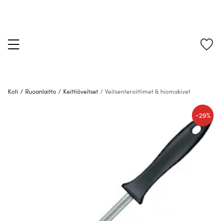
Koti
/
Ruoanlaitto
/
Keittiöveitset
/
Veitsenteroittimet & hiomakivet
-
29%