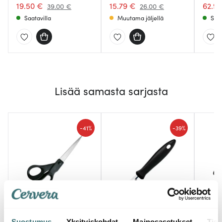
19.50 €
15.79 €
62.9
39.00 €
26.00 €
Saatavilla
Muutama jäljellä
Saat
Lisää samasta sarjasta
-
-
41%
39%
Fiskars
Fiska
Fiskars
Essential Yleissakset 21
Essent
Suostumus
Yksityiskohdat
Mainosasetukset
Tiet