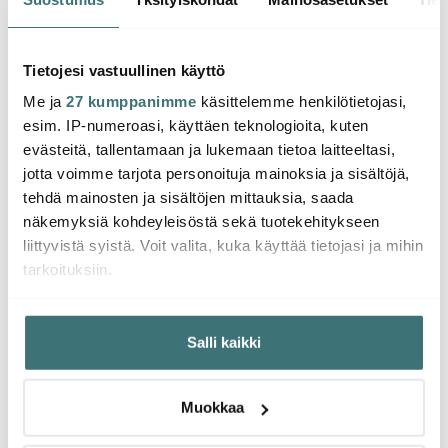
cm Musta
Essential Kuorija Musta
Vihan
9.45 €
6.12 €
6.12 
16.00 €
10.00 €
Tietojesi vastuullinen käyttö
Saatavilla
Saatavilla
Saat
Me ja
27 kumppanimme
käsittelemme henkilötietojasi,
esim. IP-numeroasi, käyttäen teknologioita, kuten
evästeitä, tallentamaan ja lukemaan tietoa laitteeltasi,
jotta voimme tarjota personoituja mainoksia ja sisältöjä,
tehdä mainosten ja sisältöjen mittauksia, saada
Saatat pitää myös näistä
näkemyksiä kohdeyleisöstä sekä tuotekehitykseen
liittyvistä syistä. Voit valita, kuka käyttää tietojasi ja mihin
tarkoituksiin.
-
23%
Jos sallit, haluamme myös tehdä seuraavia:
Salli kaikki
Kerätä tietoja maantieteellisestä sijainnistasi,
mahdollisesti muutaman metrin tarkkuudella
Tunnistaa laitteesi skannaamalla sen ominaispiirteitä
Muokkaa
aktiivisesti (sormenjäljen muodostaminen)
Lue lisää siitä, miten henkilötietojasi käsitellään ja miten