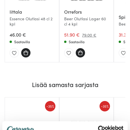
Iittala
Orrefors
Spie
Essence Olutlasi 48 cl 2
Beer Olutlasi Lager 60
kpl
cl 4 kpl
Beer C
Tulip 
46.00 €
51.90 €
31.32
79.00 €
Saatavilla
Saatavilla
Saat
Lisää samasta sarjasta
-
-
35%
35%