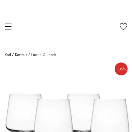
Koti
/
Kattaus
/
Lasit
/
Olutlasit
-
35%