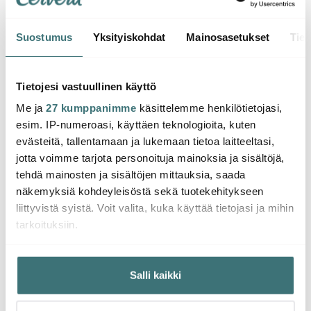
Suostumus
Yksityiskohdat
Mainosasetukset
Tiet
Iittala
Iittala
Iittal
Essence Punaviinilasi 45
Essence Valkoviinilasi 33
Essenc
cl 4 kpl
cl 4 kpl
cl 4 k
Tietojesi vastuullinen käyttö
Me ja
27 kumppanimme
käsittelemme henkilötietojasi,
61.75 €
61.75 €
59.15
95.00 €
95.00 €
esim. IP-numeroasi, käyttäen teknologioita, kuten
Saatavilla
Saatavilla
Saat
evästeitä, tallentamaan ja lukemaan tietoa laitteeltasi,
jotta voimme tarjota personoituja mainoksia ja sisältöjä,
tehdä mainosten ja sisältöjen mittauksia, saada
näkemyksiä kohdeyleisöstä sekä tuotekehitykseen
liittyvistä syistä. Voit valita, kuka käyttää tietojasi ja mihin
tarkoituksiin.
Saatat pitää myös näistä
Jos sallit, haluamme myös tehdä seuraavia:
Salli kaikki
Kerätä tietoja maantieteellisestä sijainnistasi,
-
-
23%
23%
mahdollisesti muutaman metrin tarkkuudella
Tunnistaa laitteesi skannaamalla sen ominaispiirteitä