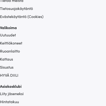
Tietoa meistä
Tietosuojakäytäntö
Evästekäytäntö (Cookies)
Valikoima
Uutuudet
Keittiökoneet
Ruoanlaitto
Kattaus
Sisustus
HYVÄ DIILI
Asiakasklubi
Liity jäseneksi
Hintatakuu