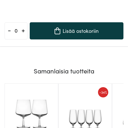
-
+
Lisää ostokoriin
Samanlaisia tuotteita
-
34%