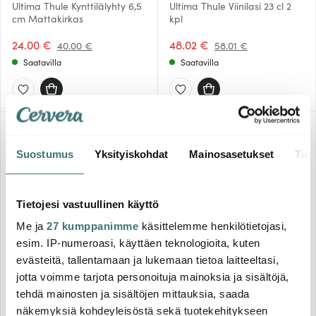
Ultima Thule Kynttilälyhty 6,5
Ultima Thule Viinilasi 23 cl 2
cm Mattakirkas
kpl
24.00 €
48.02 €
40.00 €
58.01 €
Saatavilla
Saatavilla
-
-
18%
37%
Suostumus
Yksityiskohdat
Mainosasetukset
Tiet
Tietojesi vastuullinen käyttö
Me ja
27 kumppanimme
käsittelemme henkilötietojasi,
esim. IP-numeroasi, käyttäen teknologioita, kuten
Iittala
Iittala
evästeitä, tallentamaan ja lukemaan tietoa laitteeltasi,
Ultima Thule Kaadin 1,5 L
Ultima Thule Valkoviinilasi 16
jotta voimme tarjota personoituja mainoksia ja sisältöjä,
Kirkas
cl 2 kpl Kirkas
tehdä mainosten ja sisältöjen mittauksia, saada
135.74 €
48.02 €
164.99 €
76.00 €
näkemyksiä kohdeyleisöstä sekä tuotekehitykseen