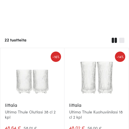
22
tuotteita
-
-
16%
14%
Iittala
Iittala
Ultima Thule Olutlasi 38 cl 2
Ultima Thule Kuohuviinilasi 18
kpl
cl 2 kpl
48.64 €
48.02 €
58.01 €
56.00 €