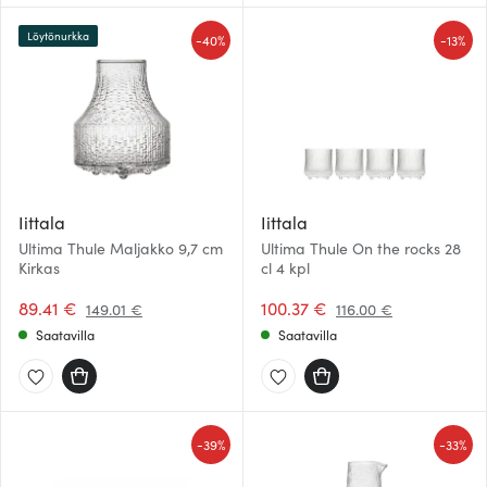
sivustoamme. Kumppanimme voivat yhdistää näitä
tietoja muihin tietoihin, joita olet antanut heille tai joita on
Löytönurkka
-
-
40%
13%
kerätty, kun olet käyttänyt heidän palvelujaan.
Iittala
Iittala
Ultima Thule Maljakko 9,7 cm
Ultima Thule On the rocks 28
Kirkas
cl 4 kpl
89.41 €
100.37 €
149.01 €
116.00 €
Saatavilla
Saatavilla
-
-
39%
33%