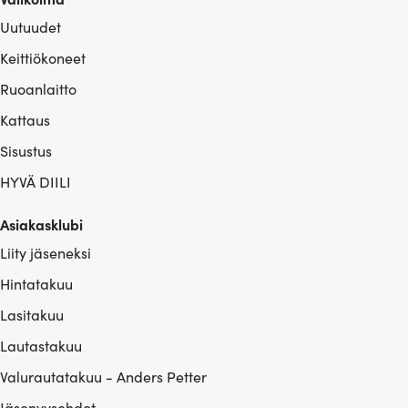
Uutuudet
Keittiökoneet
Ruoanlaitto
Kattaus
Sisustus
HYVÄ DIILI
Asiakasklubi
Liity jäseneksi
Hintatakuu
Lasitakuu
Lautastakuu
Valurautatakuu - Anders Petter
Jäsenyysehdot