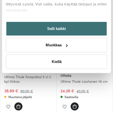
Saatavilla
Saatavilla
liittyvistä syistä. Voit valita, kuka käyttää tietojasi ja mihin
tarkoituksiin.
Jos sallit, haluamme myös tehdä seuraavia:
-
-
35%
39%
Salli kaikki
Kerätä tietoja maantieteellisestä sijainnistasi,
mahdollisesti muutaman metrin tarkkuudella
Tunnistaa laitteesi skannaamalla sen ominaispiirteitä
Muokkaa
aktiivisesti (sormenjäljen muodostaminen)
Lue lisää siitä, miten henkilötietojasi käsitellään ja miten
voit määrittää asetuksesi
tiedot-osiossa
. Voit muuttaa
Kiellä
suostumustasi tai peruuttaa sen milloin vain
Iittala
evästeilmoituksessa.
Iittala
Ultima Thule Snapsilasi 5 cl 2
kpl Kirkas
Ultima Thule Lautanen 19 cm
Käytämme evästeitä tarjoamamme sisällön ja mainosten
38.89 €
24.28 €
60.00 €
40.00 €
räätälöimiseen, sosiaalisen median ominaisuuksien
Muutama jäljellä
Saatavilla
tukemiseen ja kävijämäärämme analysoimiseen. Lisäksi
jaamme sosiaalisen median, mainosalan ja analytiikka-
alan kumppaneillemme tietoja siitä, miten käytät