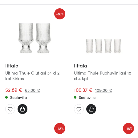
-
16%
Iittala
Iittala
Ultima Thule Olutlasi 34 cl 2
Ultima Thule Kuohuviinilasi 18
kpl Kirkas
cl 4 kpl
52.89 €
100.37 €
63.00 €
109.00 €
Saatavilla
Saatavilla
-
-
18%
18%