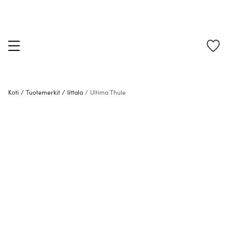
Koti
/
Tuotemerkit
/
Iittala
/
Ultima Thule