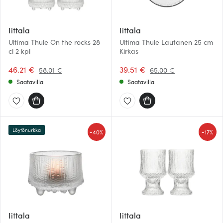
Iittala
Iittala
Ultima Thule On the rocks 28
Ultima Thule Lautanen 25 cm
cl 2 kpl
Kirkas
46.21 €
39.51 €
58.01 €
65.00 €
Saatavilla
Saatavilla
Löytönurkka
-
-
40%
17%
Iittala
Iittala