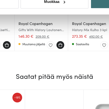
Muokkaa
sen milloin vain evästeilmoituksessa.
mme sisällön ja mainosten räätälöimiseen, sosiaalisen median
iseen. Lisäksi jaamme sosiaalisen median, mainosalan ja analy
Royal Copenhagen
Royal Copenhagen
, miten käytät sivustoamme. Kumppanimme voivat yhdistää näitä t
setti 3
Gifts With History Lautanen
History Mix Kulho 3 kpl
11 cm 5 kpl Sininen/Valkoinen
n kerätty, kun olet käyttänyt heidän palvelujaan.
146.30 €
273.35 €
209.00 €
492.00 €
Muutama jäljellä
Saatavilla
Saatat pitää myös näistä
-
19%