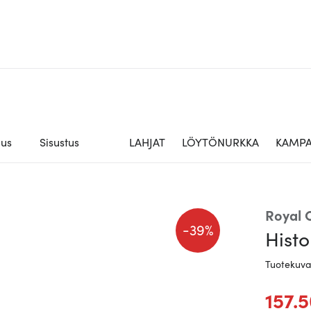
aus
Sisustus
LAHJAT
LÖYTÖNURKKA
KAMPA
Royal
-
39%
Histo
Tuotekuv
157.