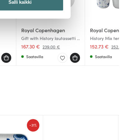
Salli kaikki
 ominaisuuksien tukemiseen
tiikka-alan
Royal Copenhagen
Royal Copenhagen
ietoja muihin tietoihin, joita
Gift with History lautassetti 3
History Mix termosmukise
osaa
kpl 26 cl
167.30 €
152.73 €
239.00 €
252.00 €
Saatavilla
Saatavilla
-
31%