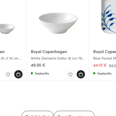
gen
Royal Copenhagen
Royal Cope
35 cl 16 cm 2
White Elements Kulho 18 cm 78
Blue Fluted 
cl
cm
49.00 €
44.10 €
64.
Saatavilla
Saatavilla