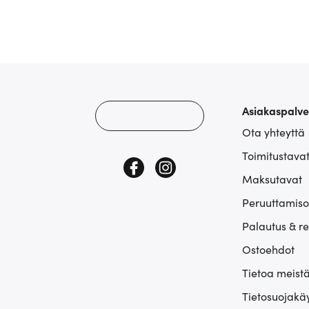
Asiakaspalve
Ota yhteyttä
Toimitustava
Maksutavat
Peruuttamiso
Palautus & r
Ostoehdot
Tietoa meist
Tietosuojakä