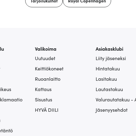
Tarjoilukulhot
Royal Copenhagen
lu
Valikoima
Asiakasklubi
Uutuudet
Liity jäseneksi
t
Keittiökoneet
Hintatakuu
Ruoanlaitto
Lasitakuu
ikeus
Kattaus
Lautastakuu
eklamaatio
Sisustus
Valurautatakuu - 
HYVÄ DIILI
Jäsenyysehdot
ä
ytäntö