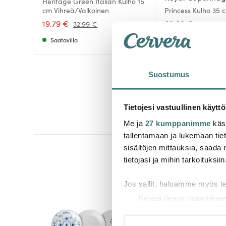
Heritage Green Italian Kulho 15
cm Vihreä/Valkoinen
Princess Kulho 35 c
19.79 €
69.00 €
32.99 €
Saatavilla
Saatavilla
Suostumus
Tietojesi vastuullinen käyttö
Me ja
27 kumppanimme
käsi
tallentamaan ja lukemaan tieto
sisältöjen mittauksia, saada 
-
30%
tietojasi ja mihin tarkoituksiin
Jos sallit, haluamme myös t
Kerätä tietoja maantietee
Tunnistaa laitteesi skan
Lue lisää siitä, miten henkilö