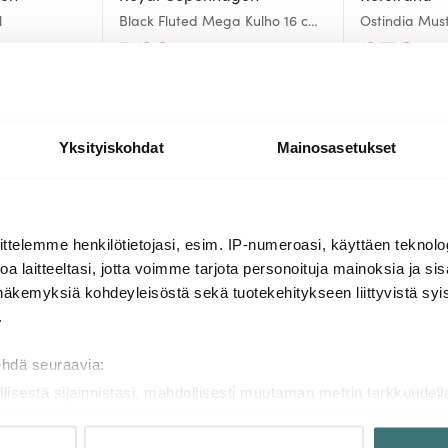
l
Black Fluted Mega Kulho 16 cm
Ostindia Must
35 cl
71.10 €
18.77 €
95.99 €
32.0
Muutama jäljellä
Saatavilla
Yksityiskohdat
Mainosasetukset
Lisää samasta sarjasta
ttelemme henkilötietojasi, esim. IP-numeroasi, käyttäen teknolog
a laitteeltasi, jotta voimme tarjota personoituja mainoksia ja sis
näkemyksiä kohdeyleisöstä sekä tuotekehitykseen liittyvistä syist
-
-
39%
30%
.
ehdä seuraavia:
llisestä sijainnistasi, mahdollisesti muutaman metrin tarkkuudell
naamalla sen ominaispiirteitä aktiivisesti (sormenjäljen muodost
tietojasi käsitellään ja miten voit määrittää asetuksesi
tiedot-osi