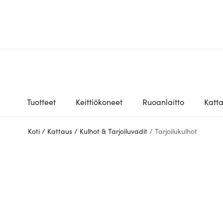
Tuotteet
Keittiökoneet
Ruoanlaitto
Katt
Koti
/
Kattaus
/
Kulhot & Tarjoiluvadit
/
Tarjoilukulhot