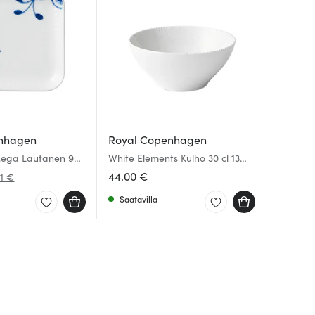
nhagen
Royal Copenhagen
Royal 
Royal 
Mega Lautanen 9x9
White Elements Kulho 30 cl 13
White F
Alphabe
cm
Teekann
cl S
44.00 €
85.64 
101.00 
01 €
Saatavilla
Muutam
Saatav