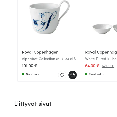
Royal Copenhagen
Royal Copenha
Alphabet Collection Muki 33 cl S
White Fluted Kulho 
kpl
101.00 €
54.30 €
67.00 €
Saatavilla
Saatavilla
Liittyvät sivut