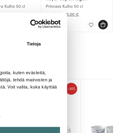
Heritag
a Kulho 50 cl
Princess Kulho 50 cl
Black F
15 cm V
52.79 €
95.74 
19.79 
0 €
75.00 €
Saatavilla
Muutam
Saatav
Tietoja
ioita, kuten evästeitä,
ältöjä, tehdä mainosten ja
ä. Voit valita, kuka käyttää
-
-
44%
30%
a
aminen)
ossa
. Voit muuttaa