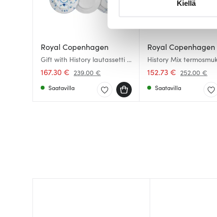
Kiellä
suostumustasi tai peruuttaa 
Käytämme evästeitä tarjoama
ja kävijämäärämme analysoim
Royal Copenhagen
Royal Copenhagen
kumppaneillemme tietoja siitä
Gift with History lautassetti 3
History Mix termosmuki
osaa
kpl 26 cl
olet antanut heille tai joita o
167.30 €
152.73 €
239.00 €
252.00 €
Saatavilla
Saatavilla