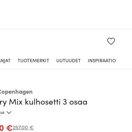
NJAT
TUOTEMERKIT
UUTUUDET
INSPIRAATIO
 Copenhagen
ry Mix kulhosetti 3 osaa
aus
50 €
257.00 €