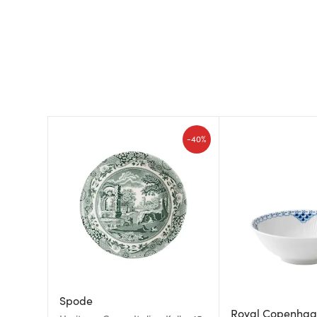
-
40%
Spode
Royal Copenha