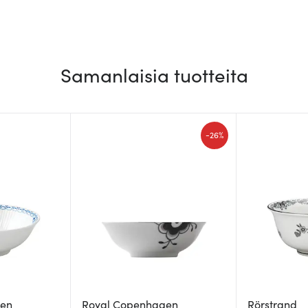
Samanlaisia tuotteita
-
26%
gen
Royal Copenhagen
Rörstrand